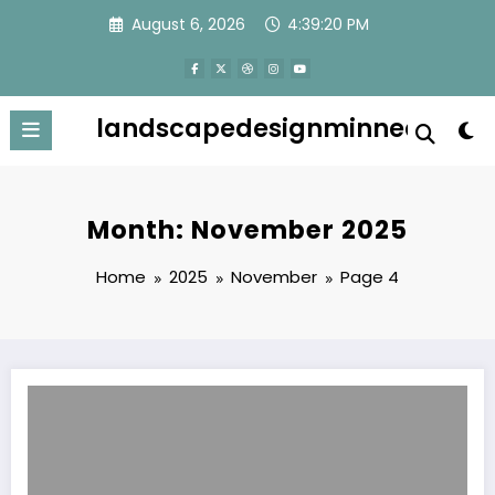
Skip
August 6, 2026
4:39:20 PM
to
content
landscapedesignminneapolis
Month: November 2025
Home
2025
November
Page 4