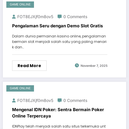
GAME ONLINE
FOT8EJXjf0m8ov5
0 Comments
Pengalaman Seru dengan Demo Slot Gratis
Dalam dunia permainan kasino online, pengalaman
bermain slot menjadi salah satu yang paling menari
k dan…
Read More
November 7, 2025
GAME ONLINE
FOT8EJXjf0m8ov5
0 Comments
Mengenal IDN Poker: Sentra Bermain Poker
Online Terpercaya
IDNPlay telah menjadi salah satu situs terkemuka unt