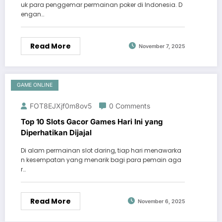
uk para penggemar permainan poker di Indonesia. D
engan…
Read More
November 7, 2025
GAME ONLINE
FOT8EJXjf0m8ov5
0 Comments
Top 10 Slots Gacor Games Hari Ini yang
Diperhatikan Dijajal
Di alam permainan slot daring, tiap hari menawarka
n kesempatan yang menarik bagi para pemain aga
r…
Read More
November 6, 2025