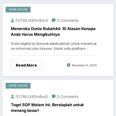
GAME ONLINE
FOT8EJXjf0m8ov5
0 Comments
Meneroka Dunia Rubah4d: 10 Alasan Kenapa
Anda Harus Mengikutinya
Di era digital ini, banyak sekali pilihan untuk menemuk
an informasi dan hiburan. Salah satu platform…
Read More
November 6, 2025
GAME ONLINE
FOT8EJXjf0m8ov5
0 Comments
Togel SGP Malam Ini: Bersiaplah untuk
menang besar!