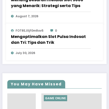
yang Menarik: Strategi serta Tips
August 7, 2026
FOT8EJXjf0m8ov5
0
Mengoptimalkan Slot Pulsa Indosat
dan Tri: Tips dan Trik
July 30, 2026
You May Have Missed
GAME ONLINE