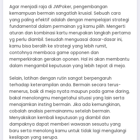
Agar menjadi raja di JWPoker, pengembangan
kemampuan bermain sangatlah krusial. Sebuah cara
yang paling efektif adalah dengan mempelajari strategi
fundamental dalam permainan yg kamu pilih. Mengerti
aturan dan kombinasi kartu merupakan langkah pertama
yg perlu diambil. Sesudah menguasai dasar-dasar ini,
kamu bisa beralih ke strategi yang lebih rumit,
contohnya membaca game opponen dan
memperkirakan gerakan oponen. Hal ini akan membantu
dalam mengambil keputusan yang lebih tepat di meja.
Selain, latihan dengan rutin sangat berpengaruh
terhadap keterampilan anda. Bermain secara terus-
menerus, baik di meja nyata maupun pada game daring,
bakal menolongmu mengetahui situasi yang lain serta
menajamkan insting bermain. Jika ada kemungkinan,
cobalah analisis permainanmu setelah bermain.
Menyaksikan kembali keputusan yg diambil dan
dampaknya dapat memberi wawasan sesuatu yang
baru serta menolong kamu untuk tidak lagi mengulangi
kesilapan yang serupa.