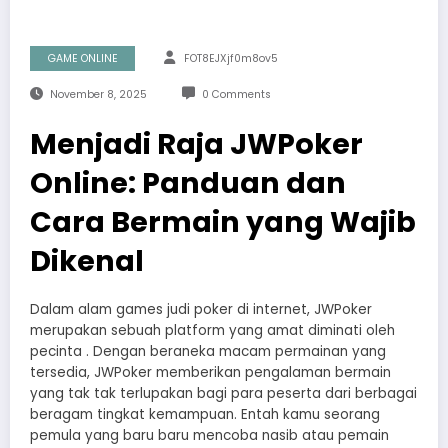
GAME ONLINE
FOT8EJXjf0m8ov5
November 8, 2025
0 Comments
Menjadi Raja JWPoker
Online: Panduan dan
Cara Bermain yang Wajib
Dikenal
Dalam alam games judi poker di internet, JWPoker
merupakan sebuah platform yang amat diminati oleh
pecinta . Dengan beraneka macam permainan yang
tersedia, JWPoker memberikan pengalaman bermain
yang tak tak terlupakan bagi para peserta dari berbagai
beragam tingkat kemampuan. Entah kamu seorang
pemula yang baru baru mencoba nasib atau pemain