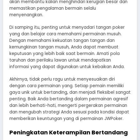
akan membantu kalian menghindari kerugian besar dan
memastikan pengalaman bermain selalu
menyenangkan.
Di samping itu, penting untuk menyadari tangan poker
yang dan belajar cara memahami permainan musuh.
Dengan memahami kekuatan tangan tangan dan
kemungkinan tangan musuh, Anda dapat membuat
keputusan yang lebih baik saat bermain. Amati pola
taruhan dan perilaku lawan untuk mendapatkan
informasi yang dapat digunakan untuk kebaikan Anda.
Akhirnya, tidak perlu ragu untuk menyesuaikan diri
dengan cara permainan yang. Setiap pemain memiliki
gaya unik untuk bertanding, dan menjadi fleksibel sangat
penting. Baik Anda bertanding dalam permainan agresif
dan lebih berhati-hati, mengerti pergerakan permainan
dan mengubah strategi Anda sesuai pada kondisi dapat
memberikan keuntungan yang di permainan JWPoker.
Peningkatan Keterampilan Bertandang