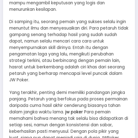
mampu mengambil keputusan yang logis dan
menurunkan kesilapan.
Di samping itu, seorang pemain yang sukses selalu ingin
menuntut ilmu dan menyesuaikan diri. Para petaruh tidak
gampang senang terhadap hasil yang sudah sudah
dapat, namun selalu mencari cara cara untuk
menyempurnakan skill dirinya. Entah itu dengan
pengamatan laga yang lalu, mengikuti perubahan
strategi terkini, atau berbincang dengan pemain lain,
hasrat untuk berkembang adalah ciri khas dari seorang
petaruh yang berharap mencapai level puncak dalam
JW Poker.
Yang terakhir, penting demi memiliki pandangan jangka
panjang. Petaruh yang berfokus pada proses permainan
daripada cuma hasil akhir cenderung biasanya tahan
dalam jangka waktu lama.
jw poker
Para pemain
memahami bahwa menang tak selalu bisa didapatkan di
setiap sesi, namun dengan konsistensi dan sabar,
keberhasilan pasti menyusul. Dengan pola pikir yang
kuat, siapa pun dapat menjadi raja di dunia JWPoker.