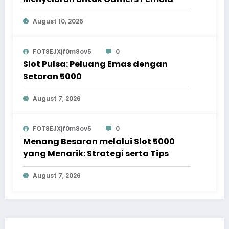
August 10, 2026
FOT8EJXjf0m8ov5
0
Slot Pulsa: Peluang Emas dengan
Setoran 5000
August 7, 2026
FOT8EJXjf0m8ov5
0
Menang Besaran melalui Slot 5000
yang Menarik: Strategi serta Tips
August 7, 2026