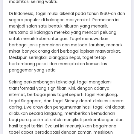
modifikasi seiring waktu.
Di Indonesia, togel mulai dikenal pada tahun 1960-an dan
segera populer di kalangan masyarakat. Permainan ini
menjadi salah satu bentuk hiburan yang menarik,
terutama di kalangan mereka yang mencari peluang
untuk meraih keberuntungan. Togel menawarkan
berbagai jenis permainan dan metode taruhan, menarik
minat banyak orang dari berbagai lapisan masyarakat.
Meskipun seringkali dianggap ilegal, togel tetap
berkembang pesat dan menciptakan komunitas
penggemar yang setia.
Seiring perkembangan teknologi, togel mengalami
transformasi yang signifikan. Kini, dengan adanya
internet, berbagai jenis togel seperti togel Hongkong,
togel Singapore, dan togel Sidney dapat diakses secara
daring. Live draw dan pengumuman hasil togel kini dapat
dilakukan secara langsung, memberikan kemudahan
bagi para penikmat untuk mengikuti perkembangan dan
hasil togel terkini. Evolusi ini menunjukkan bagaimana
togel dapat beradaptasi dengan zaman, meskipun