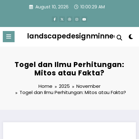
Skip
August 10, 2026
10:00:29 AM
to
content
landscapedesignminneapolis
Togel dan Ilmu Perhitungan:
Mitos atau Fakta?
Home
2025
November
Togel dan Ilmu Perhitungan: Mitos atau Fakta?