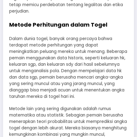
tetap memicu perdebatan tentang legalitas dan etika
perjudian.
Metode Perhitungan dalam Togel
Dalam dunia togel, banyak orang percaya bahwa
terdapat metode perhitungan yang dapat
meningkatkan peluang mereka untuk menang. Beberapa
pemain menggunakan data historis, seperti keluaran hk,
keluaran sgp, dan keluaran sdy dari hasil sebelumnya
untuk menganalisis pola. Dengan mempelajari data hk
dan data sgp, pemain berusaha mencari angka-angka
yang sering muncul atau yang jarang muncul, yang
dianggap bisa menjadi acuan untuk menentukan angka
taruhan mereka di togel hari ini.
Metode lain yang sering digunakan adalah rumus
matematika atau statistik. Sebagian pemain berusaha
menerapkan teori probabilitas untuk memprediksi angka
togel dengan lebih akurat. Mereka biasanya menghitung
kemungkinan kombinasi yang mungkin muncul,