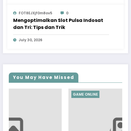
FOT8EJXjf0m8ov5
0
Mengoptimalkan Slot Pulsa Indosat
dan Tri: Tips dan Trik
July 30, 2026
You May Have Missed
GAME ONLINE