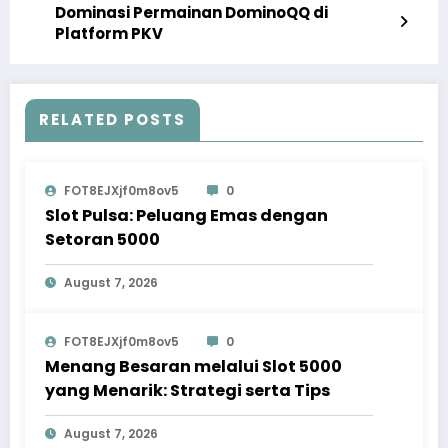
Dominasi Permainan DominoQQ di
Platform PKV
RELATED POSTS
FOT8EJXjf0m8ov5
0
Slot Pulsa: Peluang Emas dengan
Setoran 5000
August 7, 2026
FOT8EJXjf0m8ov5
0
Menang Besaran melalui Slot 5000
yang Menarik: Strategi serta Tips
August 7, 2026