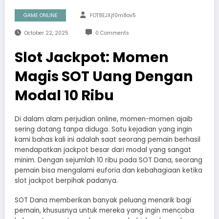
GAME ONLINE
FOT8EJXjf0m8ov5
October 22, 2025
0 Comments
Slot Jackpot: Momen
Magis SOT Uang Dengan
Modal 10 Ribu
Di dalam alam perjudian online, momen-momen ajaib
sering datang tanpa diduga. Satu kejadian yang ingin
kami bahas kali ini adalah saat seorang pemain berhasil
mendapatkan jackpot besar dari modal yang sangat
minim. Dengan sejumlah 10 ribu pada SOT Dana, seorang
pemain bisa mengalami euforia dan kebahagiaan ketika
slot jackpot berpihak padanya.
SOT Dana memberikan banyak peluang menarik bagi
pemain, khususnya untuk mereka yang ingin mencoba