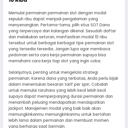
Memulai permainan permainan slot dengan modal
sepuluh ribu dapat menjadi pengalaman yang
menyenangkan. Pertama-tama, pilih situs SOT Dana
yang terpercaya dan kalangan dikenal. Sesudah daftar
dan melakukan setoran, manfaatkan modal 10 ribu
tersebut untuk berbagai berbagai tipe permainan slot
yang tersedia tersedia. Jangan lupa agar membaca
pedoman serta cara kerja permainan supaya bisa
memahami cara kerja tiap slot yang ingin coba.
Selanjutnya, penting untuk mengelola strategi
permainan. Karena dana yang terbatas, Anda perlu bijak
dalam menentukan besaran tarif per spin. Cobalah
untuk memulai taruhans yang lebih kecil lebih kecil
supaya dapat memperpanjang durasi permainan dan
menambah peluang mendapatkan mendapatkan
jackpot. Manajemen modal yang baik baik akan
memungkinkanmu memungkinkanmu untuk bertahan
lebih lama dalam permainan dan membuat momen
yang berharga saat bermain.