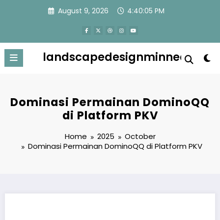
Skip
August 9, 2026
4:40:05 PM
to
content
landscapedesignminneapolis
Dominasi Permainan DominoQQ
di Platform PKV
Home
2025
October
Dominasi Permainan DominoQQ di Platform PKV