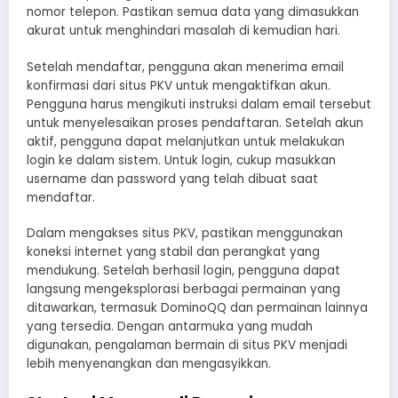
nomor telepon. Pastikan semua data yang dimasukkan
akurat untuk menghindari masalah di kemudian hari.
Setelah mendaftar, pengguna akan menerima email
konfirmasi dari situs PKV untuk mengaktifkan akun.
Pengguna harus mengikuti instruksi dalam email tersebut
untuk menyelesaikan proses pendaftaran. Setelah akun
aktif, pengguna dapat melanjutkan untuk melakukan
login ke dalam sistem. Untuk login, cukup masukkan
username dan password yang telah dibuat saat
mendaftar.
Dalam mengakses situs PKV, pastikan menggunakan
koneksi internet yang stabil dan perangkat yang
mendukung. Setelah berhasil login, pengguna dapat
langsung mengeksplorasi berbagai permainan yang
ditawarkan, termasuk DominoQQ dan permainan lainnya
yang tersedia. Dengan antarmuka yang mudah
digunakan, pengalaman bermain di situs PKV menjadi
lebih menyenangkan dan mengasyikkan.