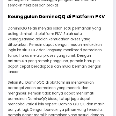
semakin fleksibel dan praktis.
Keunggulan DominoQQ di Platform PKV
DominoQQ telah menjadi salah satu permainan yang
paling diminati di platform PKV. Salah satu
keunggulannya adalah kemudahan akses yang
ditawarkan. Pemain dapat dengan mudah melakukan
login ke situs PKV dan langsung menikmati permainan
tanpa harus melalui proses yang rumit. Dengan
antarmuka yang ramah pengguna, pemain baru pun
dapat cepat beradaptasi dan mulai bermain dengan
lancar.
Selain itu, DominoQQ di platform ini menawarkan
berbagai varian permainan yang menarik dan
menghibur. Pemain tidak hanya dapat menikmati
permainan DominoQQ biasa, tetapi juga dapat
mencoba variasi lain seperti Domino Qiu Qiu dan masih
banyak lagi. Dengan banyaknya pilihan yang tersedia,
pemain dapat memilih permainan yang sesuai dengan