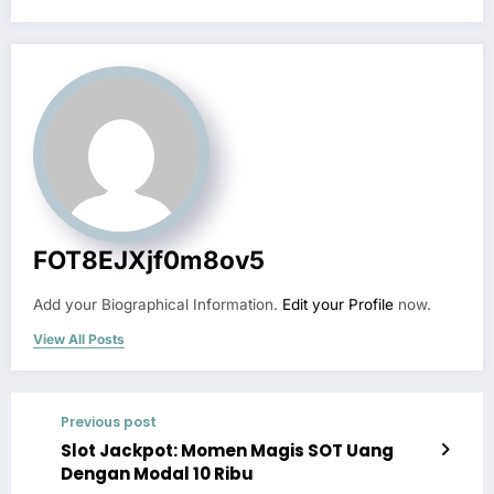
FOT8EJXjf0m8ov5
Add your Biographical Information.
Edit your Profile
now.
View All Posts
Previous post
Slot Jackpot: Momen Magis SOT Uang
Dengan Modal 10 Ribu