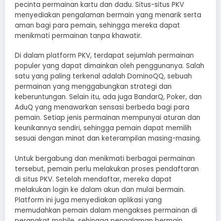
pecinta permainan kartu dan dadu. Situs-situs PKV
menyediakan pengalaman bermain yang menarik serta
aman bagi para pemain, sehingga mereka dapat
menikmati permainan tanpa khawatir.
Di dalam platform PKV, terdapat sejumlah permainan
populer yang dapat dimainkan oleh penggunanya. Salah
satu yang paling terkenal adalah DominoQQ, sebuah
permainan yang menggabungkan strategi dan
keberuntungan. Selain itu, ada juga BandarQ, Poker, dan
AduQ yang menawarkan sensasi berbeda bagi para
pemain. Setiap jenis permainan mempunyai aturan dan
keunikannya sendiri, sehingga pemain dapat memilih
sesuai dengan minat dan keterampilan masing-masing.
Untuk bergabung dan menikmati berbagai permainan
tersebut, pemain perlu melakukan proses pendaftaran
di situs PKV. Setelah mendaftar, mereka dapat
melakukan login ke dalam akun dan mulai bermain.
Platform ini juga menyediakan aplikasi yang
memudahkan pemain dalam mengakses permainan di
perangkat mobile, sehingga pengalaman bermain