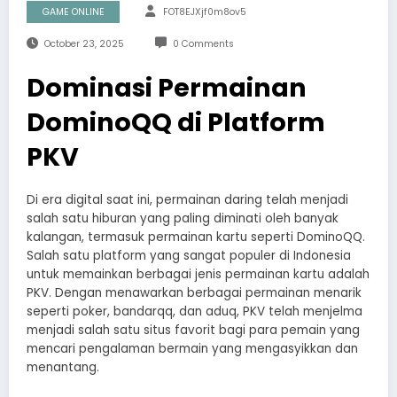
GAME ONLINE
FOT8EJXjf0m8ov5
October 23, 2025
0 Comments
Dominasi Permainan
DominoQQ di Platform
PKV
Di era digital saat ini, permainan daring telah menjadi
salah satu hiburan yang paling diminati oleh banyak
kalangan, termasuk permainan kartu seperti DominoQQ.
Salah satu platform yang sangat populer di Indonesia
untuk memainkan berbagai jenis permainan kartu adalah
PKV. Dengan menawarkan berbagai permainan menarik
seperti poker, bandarqq, dan aduq, PKV telah menjelma
menjadi salah satu situs favorit bagi para pemain yang
mencari pengalaman bermain yang mengasyikkan dan
menantang.