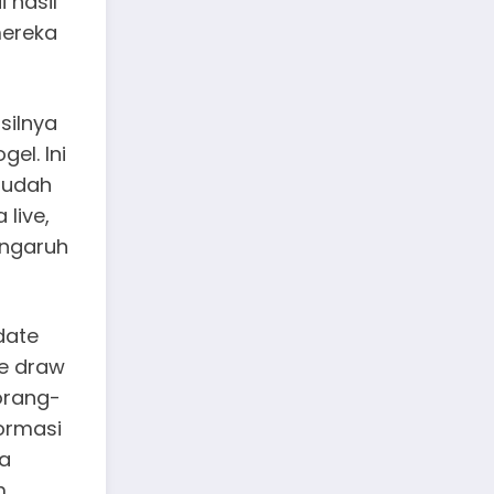
 hasil
mereka
silnya
el. Ini
mudah
live,
engaruh
date
ve draw
orang-
ormasi
ra
m