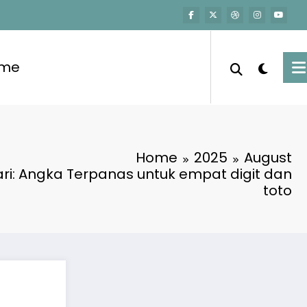
me
Home
2025
August
Hari: Angka Terpanas untuk empat digit dan
toto