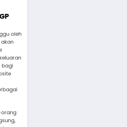
SGP
ggu oleh
n akan
e
keluaran
 bagi
bsite
erbagai
g-orang
gsung,