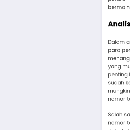
bermain 
Anali
Dalam al
para pe
menang.
yang mu
penting 
sudah k
mungkin 
nomor te
Salah s
nomor te