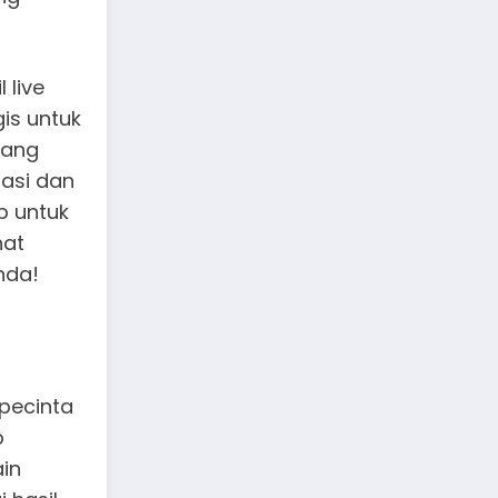
 live
gis untuk
yang
masi dan
p untuk
hat
nda!
pecinta
p
in