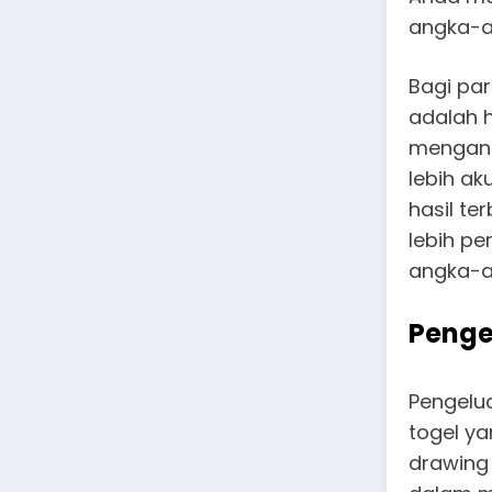
angka-an
Bagi par
adalah h
mengana
lebih ak
hasil te
lebih pe
angka-a
Penge
Pengelu
togel ya
drawing