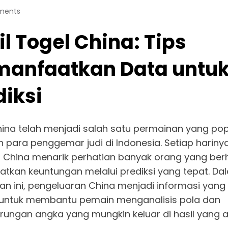
ments
il Togel China: Tips
anfaatkan Data untu
diksi
ina telah menjadi salah satu permainan yang pop
 para penggemar judi di Indonesia. Setiap hariny
n China menarik perhatian banyak orang yang ber
tkan keuntungan melalui prediksi yang tepat. Da
n ini, pengeluaran China menjadi informasi yang
 untuk membantu pemain menganalisis pola dan
rungan angka yang mungkin keluar di hasil yang 