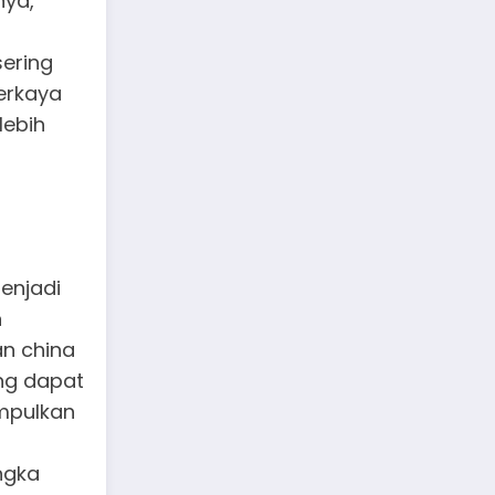
nya,
sering
erkaya
lebih
enjadi
n
n china
ng dapat
mpulkan
ngka