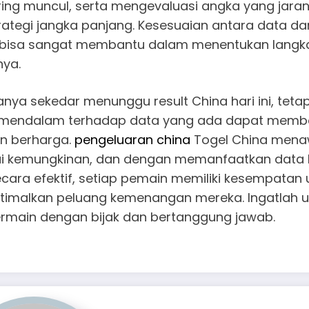
ing muncul, serta mengevaluasi angka yang jaran
rategi jangka panjang. Kesesuaian antara data da
i bisa sangat membantu dalam menentukan langk
nya.
nya sekedar menunggu result China hari ini, tetap
s mendalam terhadap data yang ada dapat memb
 berharga.
pengeluaran china
Togel China mena
i kemungkinan, dan dengan memanfaatkan data 
cara efektif, setiap pemain memiliki kesempatan 
imalkan peluang kemenangan mereka. Ingatlah u
ermain dengan bijak dan bertanggung jawab.