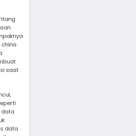
entang
asan
ampaknya
 china
a
mbuat
si saat
cul,
eperti
 data
uk
is data