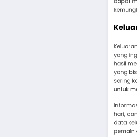
dapat m
kemungk
Kelua
Keluaran
yang in
hasil m
yang bis
sering k
untuk me
Informas
hari, d
data ke
pemain 