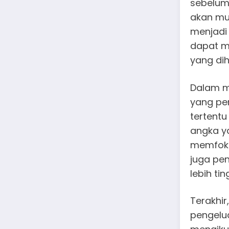
sebelum
akan mu
menjadi 
dapat me
yang di
Dalam m
yang per
tertentu
angka y
memfoku
juga pen
lebih ti
Terakhir
pengelu