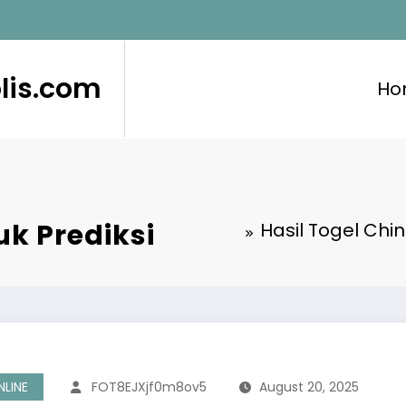
lis.com
Ho
k Prediksi
Hasil Togel Chi
LINE
FOT8EJXjf0m8ov5
August 20, 2025