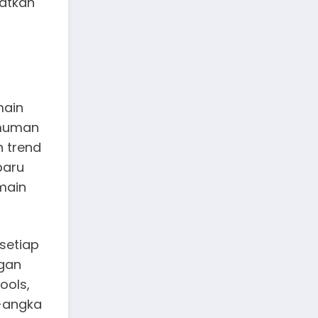
atkan
main
umuman
n trend
baru
main
setiap
ngan
ools,
-angka