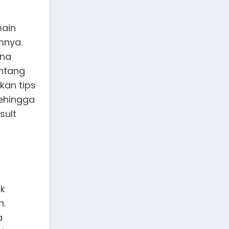
main
mnya.
ina
entang
kan tips
sehingga
sult
uk
n.
a