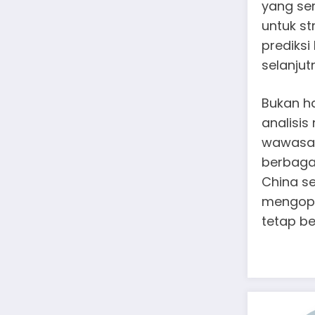
yang ser
untuk st
prediks
selanjut
Bukan ha
analisi
wawasan
berbaga
China se
mengopt
tetap b