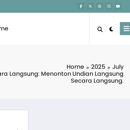
me
Home
2025
July
ara Langsung: Menonton Undian Langsung
Secara Langsung.