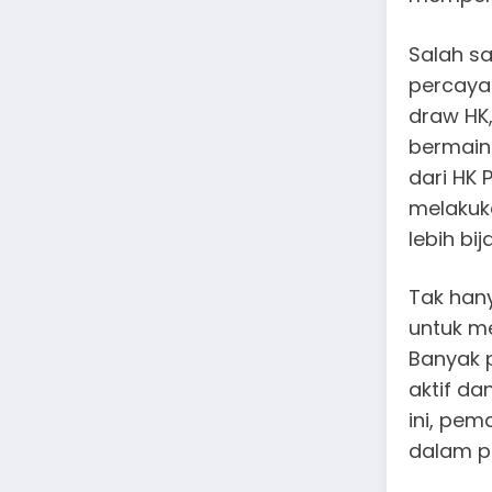
Salah s
percaya 
draw HK
bermain 
dari HK
melakuk
lebih bi
Tak han
untuk m
Banyak 
aktif d
ini, pe
dalam p