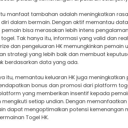
atu manfaat tambahan adalah meningkatkan ras
diri dalam bermain. Dengan aktif memantau data 
, pemain bisa merasakan lebih intens pengalama
togel. Tak hanya itu, informasi yang valid dan rea
 Prize dan pengeluaran HK memungkinkan pemain 
an strategi yang lebih baik dan membuat keputu
jak berdasarkan data yang ada.
ya itu, memantau keluaran HK juga meningkatkan
endapatkan bonus dan promosi dari platform toge
platform yang memberikan insentif kepada pemai
an mengikuti setiap undian. Dengan memanfaatkan
main dapat mengoptimalkan potensi kemenangan 
ermainan Togel HK.