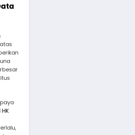
Data
n
 atas
berikan
guna
erbesar
itus
supaya
l HK
rlalu,