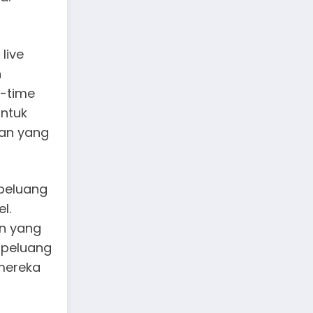
a
live
n
l-time
untuk
san yang
 peluang
l.
n yang
 peluang
mereka