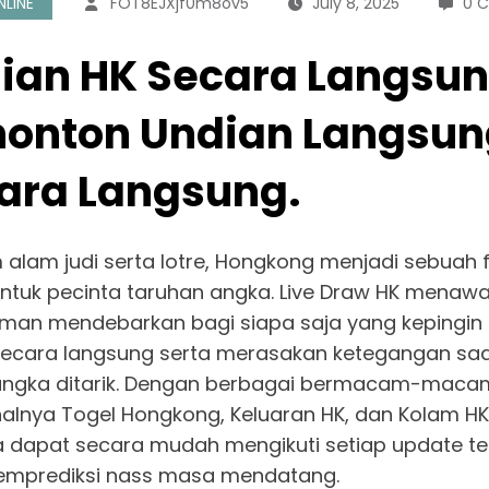
LINE
FOT8EJXjf0m8ov5
July 8, 2025
0 
ian HK Secara Langsun
onton Undian Langsun
ara Langsung.
 alam judi serta lotre, Hongkong menjadi sebuah 
ntuk pecinta taruhan angka. Live Draw HK menaw
man mendebarkan bagi siapa saja yang kepingin 
secara langsung serta merasakan ketegangan sa
ngka ditarik. Dengan berbagai bermacam-macam
halnya Togel Hongkong, Keluaran HK, dan Kolam HK
 dapat secara mudah mengikuti setiap update ter
emprediksi nass masa mendatang.