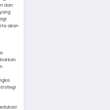
in dan
 yang
agi
rta akan
ra
ebarkan
n
ngka
trategi
gedukasi