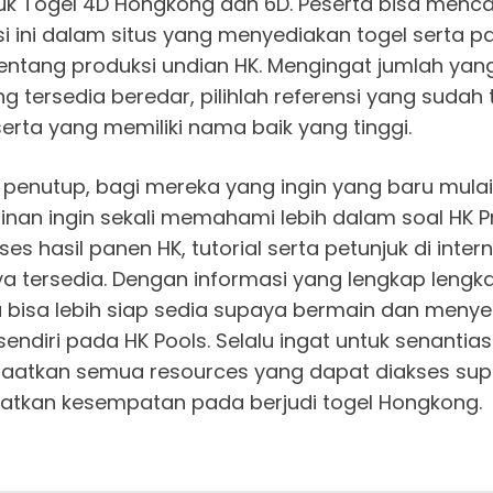
uk Togel 4D Hongkong dan 6D. Peserta bisa menca
i ini dalam situs yang menyediakan togel serta p
tentang produksi undian HK. Mengingat jumlah ya
g tersedia beredar, pilihlah referensi yang sudah 
serta yang memiliki nama baik yang tinggi.
 penutup, bagi mereka yang ingin yang baru mula
inan ingin sekali memahami lebih dalam soal HK P
ses hasil panen HK, tutorial serta petunjuk di inter
 tersedia. Dengan informasi yang lengkap lengka
 bisa lebih siap sedia supaya bermain dan menye
endiri pada HK Pools. Selalu ingat untuk senantia
atkan semua resources yang dapat diakses su
atkan kesempatan pada berjudi togel Hongkong.