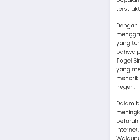
terstruk
Dengan m
menggan
yang tun
bahwa pe
Togel S
yang me
menarik
negeri.
Dalam be
meningka
petaruh
interne
Walaupun