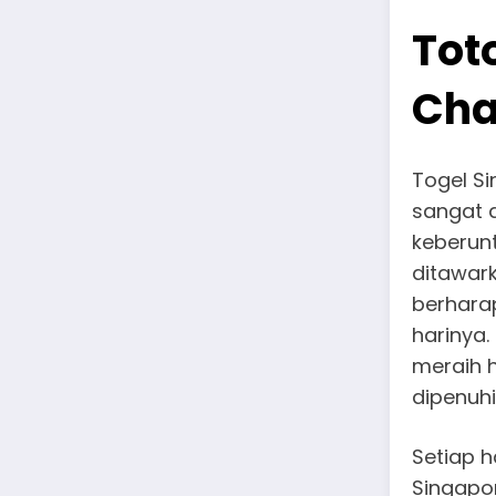
Tot
Cha
Togel S
sangat d
keberunt
ditawark
berhara
harinya
meraih 
dipenuh
Setiap 
Singapor