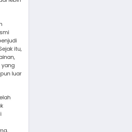
h
esmi
penjudi
ejak itu,
ainan,
, yang
pun luar
elah
ak
i
ma,