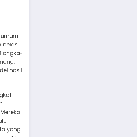
ng umum
 belas.
i angka-
enang.
el hasil
ngkat
n
 Mereka
alu
rta yang