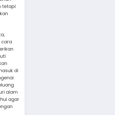
 tetapi
akan
a,
i cara
erikan
uti
kan
masuk di
ngenai
peluang
ri alam
ahui agar
dengan