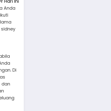
Y Hari Ini
sa Anda
kuti
 lama
 sidney
abila
 Anda
gan. Di
tas
s dan
an
eluang