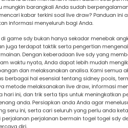
au mungkin barangkali Anda sudah berpengalaman
encari kabar terkini soal live draw? Panduan ini 
kan informasi menyeluruh bagi Anda.
 di game sdy bukan hanya sekadar menebak angk
n juga terdapat taktik serta pengertian mengena
ermainan. Dengan keberadaan live sdy yang memb
lam waktu nyata, Anda dapat lebih mudah mengik
angan dan melaksanakan analisa. Kami semua a
 berbagai hal esensial tentang sidney pools, ter
a metode melaksanakan live draw, informasi me
 hari ini, dan trik serta tips untuk meningkatkan 
enang anda. Persiapkan anda Anda agar menelusu
ng seru ini, serta cari seluruh yang perlu anda ket
 perjalanan perjalanan bermain togel togel sdy 
rcaya diri.