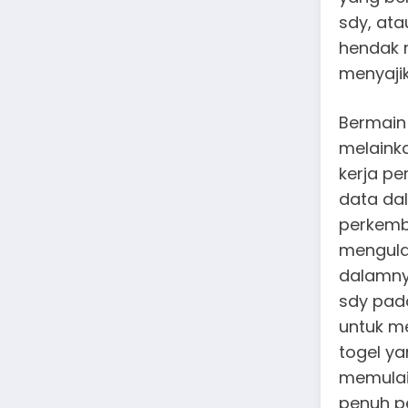
sdy, at
hendak m
menyaji
Bermain
melainka
kerja p
data da
perkemb
mengulas
dalamny
sdy pada
untuk m
togel ya
memulai
penuh pe