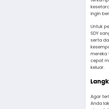
kesetar
ingin be
Untuk p
SDY sang
serta d
kesempa
mereka 
cepat m
keluar.
Langk
Agar ter
Anda la