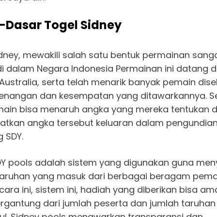
-Dasar Togel Sidney
dney, mewakili salah satu bentuk permainan sang
di dalam Negara Indonesia Permainan ini datang d
Australia, serta telah menarik banyak pemain di
senangan dan kesempatan yang ditawarkannya. S
emain bisa menaruh angka yang mereka tentukan 
tkan angka tersebut keluaran dalam pengundia
g SDY.
DY pools adalah sistem yang digunakan guna men
aruhan yang masuk dari berbagai beragam pema
ara ini, sistem ini, hadiah yang diberikan bisa am
tergantung dari jumlah peserta dan jumlah taruha
ul. Sidney pools menawarkan transparansi dan