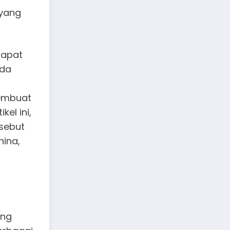
 yang
dapat
ada
embuat
el ini,
sebut
hina,
ang