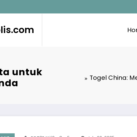
lis.com
Ho
ta untuk
Togel China: M
Anda