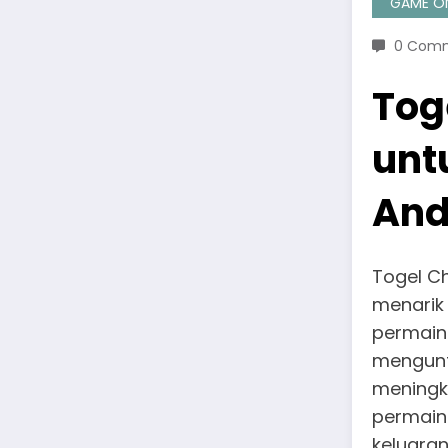
GAME ON
0 Com
Tog
unt
An
Togel Ch
menarik
permain
mengunt
meningk
permain
keluaran