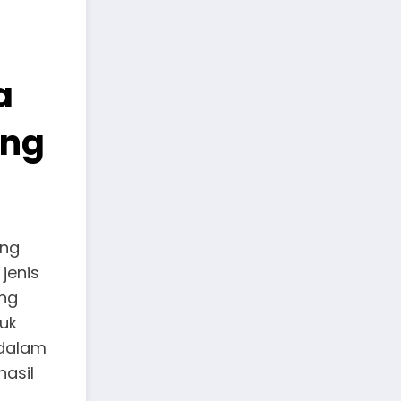
a
ang
ing
jenis
ng
uk
 dalam
asil