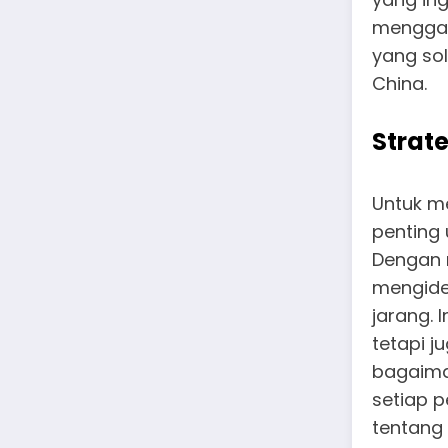
menggab
yang so
China.
Strat
Untuk m
penting
Dengan 
mengide
jarang.
tetapi j
bagaima
setiap 
tentang