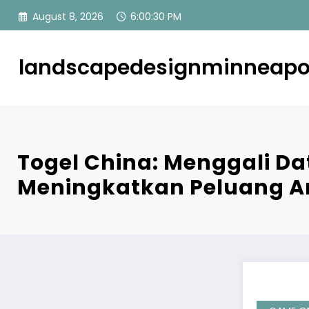
Skip
August 8, 2026
6:00:31 PM
to
content
landscapedesignminneapo
Togel China: Menggali Da
Meningkatkan Peluang 