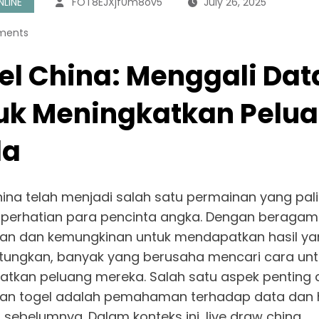
LINE
FOT8EJXjf0m8ov5
July 26, 2025
ments
el China: Menggali Dat
uk Meningkatkan Pelu
da
ina telah menjadi salah satu permainan yang pal
 perhatian para pencinta angka. Dengan beragam 
an dan kemungkinan untuk mendapatkan hasil ya
ungkan, banyak yang berusaha mencari cara unt
atkan peluang mereka. Salah satu aspek penting
an togel adalah pemahaman terhadap data dan h
 sebelumnya. Dalam konteks ini, live draw china,