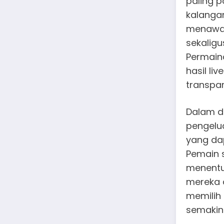
paling p
kalangan
menawar
sekalig
Permaina
hasil li
transpar
Dalam d
pengelu
yang dap
Pemain s
menentuk
mereka 
memilih 
semakin