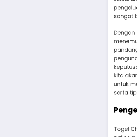
pengelua
sangat b
Dengan 
menemuk
pandang
pengund
keputusa
kita ak
untuk m
serta ti
Penge
Togel C