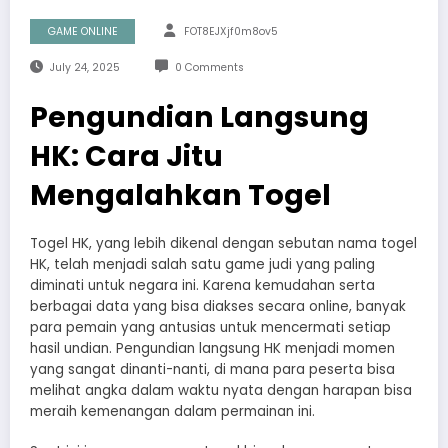
GAME ONLINE
FOT8EJXjf0m8ov5
July 24, 2025
0 Comments
Pengundian Langsung
HK: Cara Jitu
Mengalahkan Togel
Togel HK, yang lebih dikenal dengan sebutan nama togel
HK, telah menjadi salah satu game judi yang paling
diminati untuk negara ini. Karena kemudahan serta
berbagai data yang bisa diakses secara online, banyak
para pemain yang antusias untuk mencermati setiap
hasil undian. Pengundian langsung HK menjadi momen
yang sangat dinanti-nanti, di mana para peserta bisa
melihat angka dalam waktu nyata dengan harapan bisa
meraih kemenangan dalam permainan ini.