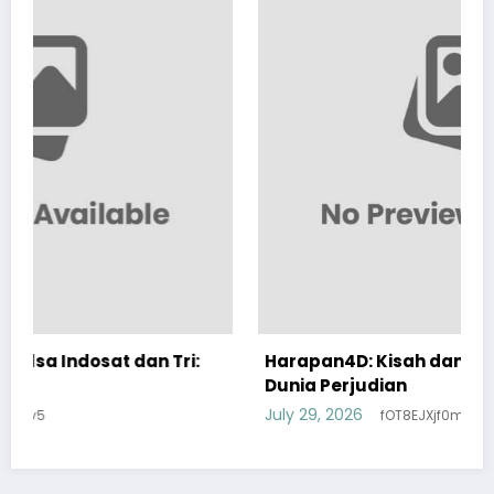
 Tri:
Harapan4D: Kisah dan Perkembangannya d
Dunia Perjudian
July 29, 2026
fOT8EJXjf0m8ov5