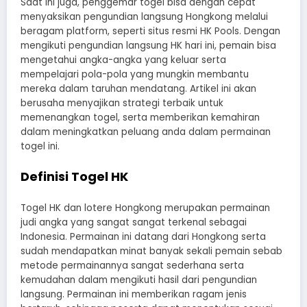
Saat ini juga, penggemar togel bisa dengan cepat
menyaksikan pengundian langsung Hongkong melalui
beragam platform, seperti situs resmi HK Pools. Dengan
mengikuti pengundian langsung HK hari ini, pemain bisa
mengetahui angka-angka yang keluar serta
mempelajari pola-pola yang mungkin membantu
mereka dalam taruhan mendatang. Artikel ini akan
berusaha menyajikan strategi terbaik untuk
memenangkan togel, serta memberikan kemahiran
dalam meningkatkan peluang anda dalam permainan
togel ini.
Definisi Togel HK
Togel HK dan lotere Hongkong merupakan permainan
judi angka yang sangat sangat terkenal sebagai
Indonesia. Permainan ini datang dari Hongkong serta
sudah mendapatkan minat banyak sekali pemain sebab
metode permainannya sangat sederhana serta
kemudahan dalam mengikuti hasil dari pengundian
langsung. Permainan ini memberikan ragam jenis