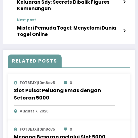
Keluaran Sdy: Secrets Dibalik Figures
Kemenangan
Next post
Misteri Pemuda Togel: Menyelami Dunia
Togel Online
RELATED POSTS
FOT8EJXjf0m8ov5
0
Slot Pulsa: Peluang Emas dengan
Setoran 5000
August 7, 2026
FOT8EJXjf0m8ov5
0
Menang Besaran melalui Slot 5000