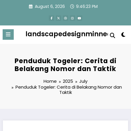
Skip
August 6, 2026
9:46:24 PM
to
content
landscapedesignminneapolis
Penduduk Togeler: Cerita di
Belakang Nomor dan Taktik
Home
2025
July
Penduduk Togeler: Cerita di Belakang Nomor dan
Taktik