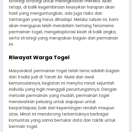
strategi strategi untuk meningkatkan mereka. Akan
tetapi, di balik kegembiraan keasyikan harapan akan
hasil yang menguntungkan, ada juga risiko dan
tantangan yang harus dihadapi. Melalui tulisan ini, kami
akan mengupas lebih mendalam tentang fenomena
permainan togel, mengeksplorasi kisah di balik angka,
serta strategi yang merupakan bagian dari permainan
ini.
Riwayat Warga Togel
Masyarakat permainan togel telah lama adalah bagian
dari tradisi judi di Tanah Air. Mulai dari awal
kemunculannya, kegiatan ini menyita minat sejumlah
individu yang ingin menggali peruntungannya. Dengan
metode permainan yang mudah, permainan togel
menawarkan peluang untuk siapapun untuk
berpartisipasi, baik dari kepentingan rendah maupun
atas. Minat ini mendorong terbentuknya berbagai
komunitas yang sama bertukar data dan taktik untuk
bermain togel.