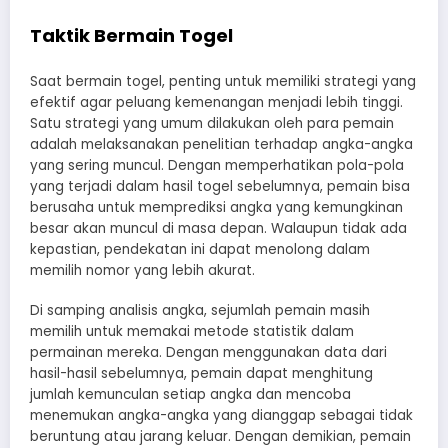
Taktik Bermain Togel
Saat bermain togel, penting untuk memiliki strategi yang
efektif agar peluang kemenangan menjadi lebih tinggi.
Satu strategi yang umum dilakukan oleh para pemain
adalah melaksanakan penelitian terhadap angka-angka
yang sering muncul. Dengan memperhatikan pola-pola
yang terjadi dalam hasil togel sebelumnya, pemain bisa
berusaha untuk memprediksi angka yang kemungkinan
besar akan muncul di masa depan. Walaupun tidak ada
kepastian, pendekatan ini dapat menolong dalam
memilih nomor yang lebih akurat.
Di samping analisis angka, sejumlah pemain masih
memilih untuk memakai metode statistik dalam
permainan mereka. Dengan menggunakan data dari
hasil-hasil sebelumnya, pemain dapat menghitung
jumlah kemunculan setiap angka dan mencoba
menemukan angka-angka yang dianggap sebagai tidak
beruntung atau jarang keluar. Dengan demikian, pemain