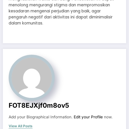
menolong mengurangi stigma dan mempromosikan
kesadaran mengenai perjudian yang baik, agar
pengaruh negatif dari aktivitas ini dapat diminimalisir
dalam komunitas.
FOT8EJXjf0m8ov5
Add your Biographical Information.
Edit your Profile
now.
View All Posts