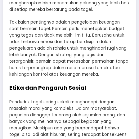
mengharapkan bisa menemukan peluang yang lebih baik
di setiap mereka bertarung pada togel.
Tak kalah pentingnya adalah pengelolaan keuangan
saat bermain togel. Pemain perlu menetapkan budget
yang tegas dan tidak melebihi limit itu. Berusaha untuk
tidak terbawa emosi dan tetap berdisiplin dalam
pengeluaran adalah rahsia untuk menghindari rugi yang
lebih banyak. Dengan strategi yang logis dan
terorganisir, pemain dapat merasakan permainan tanpa
harus terperangkap dalam rasa merasa tamak atau
kehilangan kontrol atas keuangan mereka.
Etika dan Pengaruh Sosial
Penduduk togel sering sekali menghadapi dengan
masalah moral yang kompleks. Dalam masyarakat,
perjudian dianggap terlarang oleh sejumlah orang, dan
banyak yang melihatnya sebagai kegiatan yang
merugikan. Meskipun ada yang berpendapat bahwa
togel bisa jadi alat hiburan, sering terdapat konsekuensi