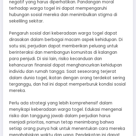
negatif yang harus diperhatikan. Pandangan moral
terhadap warga togel ini dapat mempengaruhi
hubungan sosial mereka dan menimbulkan stigma di
sekeliling sekitar.
Pengaruh sosial dari keberadaan warga togel dapat
dirasakan dalam berbagai macam aspek kehidupan. Di
satu sisi, perjudian dapat memberikan peluang untuk
berinteraksi dan membangun komunitas di kalangan
para penjudi. Di sisi lain, risiko kecanduan dan
kehancuran finansial dapat menghancurkan kehidupan
individu dan rumah tangga. Saat seseorang terjerat
dalam dunia togel, ikatan dengan orang terdekat sering
terganggu, dan hal ini dapat memperburuk kondisi sosial
mereka.
Perlu ada strategi yang lebih komprehensif dalam
menyikapi keberadaan warga togel. Edukasi mengenai
risiko dan tanggung jawab dalam perjudian harus
menjadi prioritas, namun tetap menimbang bahwa
setiap orang punya hak untuk menentukan cara mereka
menghabiskan waktu dan uang. Pendekatan ini dapat