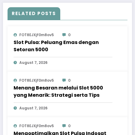
RELATED POSTS
FOT8EJXjf0m8ov5
0
Slot Pulsa: Peluang Emas dengan
Setoran 5000
August 7, 2026
FOT8EJXjf0m8ov5
0
Menang Besaran melalui Slot 5000
yang Menarik: Strategi serta Tips
August 7, 2026
FOT8EJXjf0m8ov5
0
Mengoptimalkan Slot Pulsa Indosat