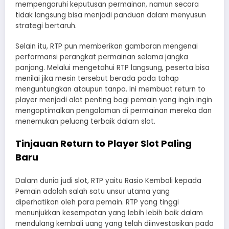
mempengaruhi keputusan permainan, namun secara
tidak langsung bisa menjadi panduan dalam menyusun
strategi bertaruh.
Selain itu, RTP pun memberikan gambaran mengenai
performansi perangkat permainan selama jangka
panjang. Melalui mengetahui RTP langsung, peserta bisa
menilai jika mesin tersebut berada pada tahap
menguntungkan ataupun tanpa. Ini membuat return to
player menjadi alat penting bagi pemain yang ingin ingin
mengoptimalkan pengalaman di permainan mereka dan
menemukan peluang terbaik dalam slot.
Tinjauan Return to Player Slot Paling
Baru
Dalam dunia judi slot, RTP yaitu Rasio Kembali kepada
Pemain adalah salah satu unsur utama yang
diperhatikan oleh para pemain. RTP yang tinggi
menunjukkan kesempatan yang lebih lebih baik dalam
mendulang kembali uang yang telah diinvestasikan pada