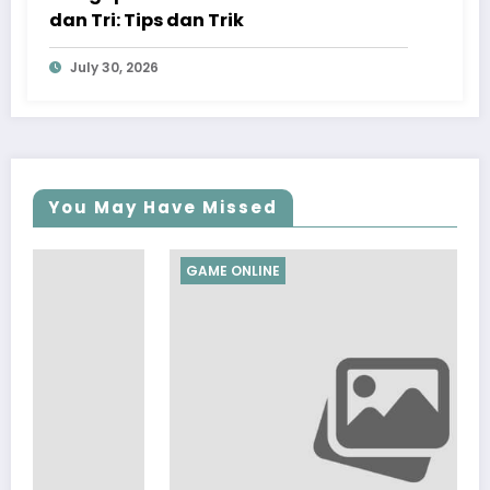
dan Tri: Tips dan Trik
July 30, 2026
You May Have Missed
GAME ONLINE