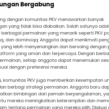
ungan Bergabung
ng dengan komunitas PKV menawarkan banyak
an yang tidak bisa diabaikan. Salah satunya ada
 berbagai permainan yang menarik seperti PKV po
q, dan dominoqq. Anggota dapat menikmati pe
 yang lebih menyenangkan dan bersaing dengan
 platform yang aman dan terpercaya. Dengan berb
 permainan, setiap anggota dapat menemukan ses
suai dengan preferensi mereka.
itu, komunitas PKV juga memberikan kesempatan u
dan berbagi strategi permainan. Anggota baru da
tkan bimbingan dari pemain berpengalaman, ya
u mereka meningkatkan keterampilan dan mem
lam tentang permainan yang mereka pilih. Diskusi 