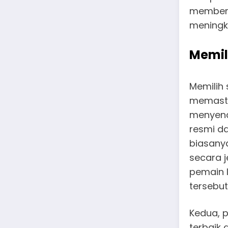
member
meningk
Memil
Memilih 
memasti
menyenan
resmi da
biasany
secara j
pemain 
tersebut
Kedua, p
terbaik 