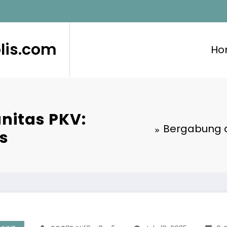
lis.com
Ho
itas PKV:
Bergabung d
es