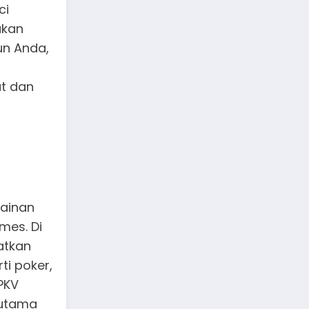
ci
akan
un Anda,
at dan
ainan
mes. Di
atkan
ti poker,
PKV
 utama