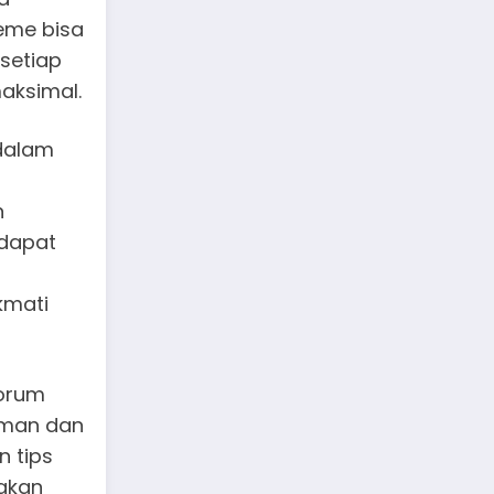
ceme bisa
 setiap
aksimal.
 dalam
n
 dapat
kmati
forum
aman dan
n tips
 akan