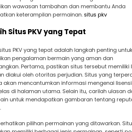
ikan wawasan tambahan dan membantu Anda
atkan keterampilan permainan.
situs pkv
ih Situs PKV yang Tepat
situs PKV yang tepat adalah langkah penting untu
kan pengalaman bermain yang aman dan
gkan. Pertama, pastikan situs tersebut memiliki l
n diakui oleh otoritas perjudian. Situs yang terpe
a akan mencantumkan informasi mengenai lisens
elas di halaman utama. Selain itu, carilah ulasan d
lain untuk mendapatkan gambaran tentang reputa
.
erhatikan pilihan permainan yang ditawarkan. Sit
akan memiliki berbagai jenis permainan, seperti po