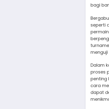
bagi ban
Bergabu
seperti 
permaina
berpenga
turname
menguji
Dalam k
proses p
penting
cara me
dapat d
menikma