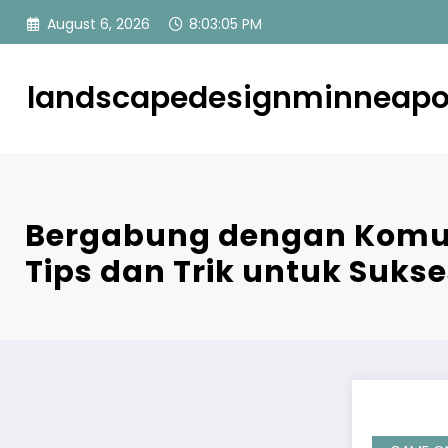
Skip
August 6, 2026
8:03:06 PM
to
content
landscapedesignminneapo
Bergabung dengan Komun
Tips dan Trik untuk Suks