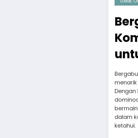
GAME ON
Ber
Kom
unt
Bergabu
menarik
Dengan b
dominoq
bermain
dalam ko
ketahui.