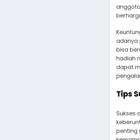
anggota
berharg
Keuntun
adanya 
bisa be
hadiah 
dapat m
pengala
Tips 
Sukses 
keberunt
penting
kemampu