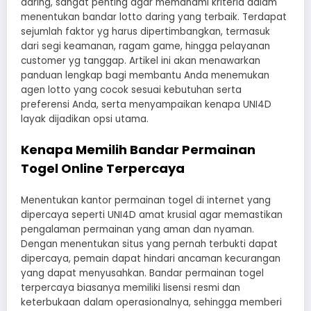
daring, sangat penting agar memahami kriteria dalam
menentukan bandar lotto daring yang terbaik. Terdapat
sejumlah faktor yg harus dipertimbangkan, termasuk
dari segi keamanan, ragam game, hingga pelayanan
customer yg tanggap. Artikel ini akan menawarkan
panduan lengkap bagi membantu Anda menemukan
agen lotto yang cocok sesuai kebutuhan serta
preferensi Anda, serta menyampaikan kenapa UNI4D
layak dijadikan opsi utama.
Kenapa Memilih Bandar Permainan
Togel Online Terpercaya
Menentukan kantor permainan togel di internet yang
dipercaya seperti UNI4D amat krusial agar memastikan
pengalaman permainan yang aman dan nyaman.
Dengan menentukan situs yang pernah terbukti dapat
dipercaya, pemain dapat hindari ancaman kecurangan
yang dapat menyusahkan. Bandar permainan togel
terpercaya biasanya memiliki lisensi resmi dan
keterbukaan dalam operasionalnya, sehingga memberi