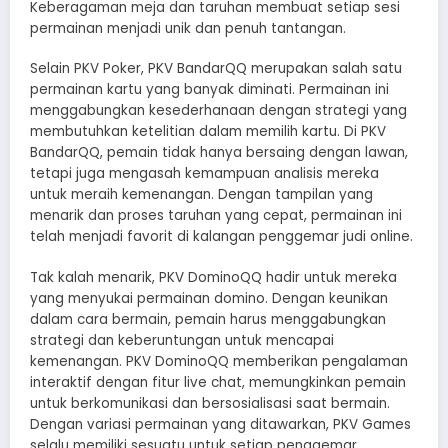
Keberagaman meja dan taruhan membuat setiap sesi
permainan menjadi unik dan penuh tantangan.
Selain PKV Poker, PKV BandarQQ merupakan salah satu
permainan kartu yang banyak diminati. Permainan ini
menggabungkan kesederhanaan dengan strategi yang
membutuhkan ketelitian dalam memilih kartu. Di PKV
BandarQQ, pemain tidak hanya bersaing dengan lawan,
tetapi juga mengasah kemampuan analisis mereka
untuk meraih kemenangan. Dengan tampilan yang
menarik dan proses taruhan yang cepat, permainan ini
telah menjadi favorit di kalangan penggemar judi online.
Tak kalah menarik, PKV DominoQQ hadir untuk mereka
yang menyukai permainan domino. Dengan keunikan
dalam cara bermain, pemain harus menggabungkan
strategi dan keberuntungan untuk mencapai
kemenangan. PKV DominoQQ memberikan pengalaman
interaktif dengan fitur live chat, memungkinkan pemain
untuk berkomunikasi dan bersosialisasi saat bermain.
Dengan variasi permainan yang ditawarkan, PKV Games
selalu memiliki sesuatu untuk setiap penggemar