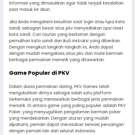
informasi yang dimasukkan agar tidak terjadi kesalahan
saat masuk ke akun.
Jika Anda mengalami kesulitan saat login atau lupa kata
sandi, sebagian besar situs pkv menyediakan opsi reset
kata sandi. Cari tautan yang berkaitan dengan
pemulihan kata sandi dan ikuti instruksi yang diberikan.
Dengan mengikuti langkah-langkah ini, Anda dapat
dengan mudah mengakses situs pkv dan mulai bermain
berbagai permainan menarik yang ditawarkan.
Game Populer di PKV
Dalam dunia permainan daring, PKV Games telah
mengukuhkan dirinya sebagai salah satu platform
terkemuka yang menawarkan berbagai jenis permainan
menarik. Di antara game yang paling populer adalah PKV
Poker, yang menyuguhkan pengalaman bermain poker
yang mendebarkan. Dengan aturan yang mudah
dipahami, pemain dapat merasakan sensasi persaingan
dengan pemain lain dari seluruh Indonesia.