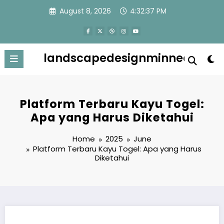
Skip
August 8, 2026
4:32:38 PM
to
content
landscapedesignminneapolis
Platform Terbaru Kayu Togel:
Apa yang Harus Diketahui
Home
2025
June
Platform Terbaru Kayu Togel: Apa yang Harus
Diketahui