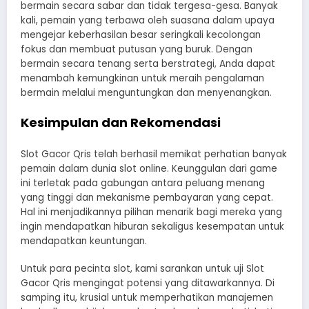
bermain secara sabar dan tidak tergesa-gesa. Banyak
kali, pemain yang terbawa oleh suasana dalam upaya
mengejar keberhasilan besar seringkali kecolongan
fokus dan membuat putusan yang buruk. Dengan
bermain secara tenang serta berstrategi, Anda dapat
menambah kemungkinan untuk meraih pengalaman
bermain melalui menguntungkan dan menyenangkan.
Kesimpulan dan Rekomendasi
Slot Gacor Qris telah berhasil memikat perhatian banyak
pemain dalam dunia slot online. Keunggulan dari game
ini terletak pada gabungan antara peluang menang
yang tinggi dan mekanisme pembayaran yang cepat.
Hal ini menjadikannya pilihan menarik bagi mereka yang
ingin mendapatkan hiburan sekaligus kesempatan untuk
mendapatkan keuntungan.
Untuk para pecinta slot, kami sarankan untuk uji Slot
Gacor Qris mengingat potensi yang ditawarkannya. Di
samping itu, krusial untuk memperhatikan manajemen