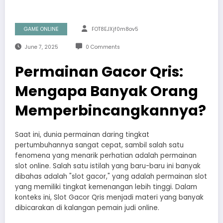
GAME ONLINE
FOT8EJXjf0m8ov5
June 7, 2025
0 Comments
Permainan Gacor Qris:
Mengapa Banyak Orang
Memperbincangkannya?
Saat ini, dunia permainan daring tingkat
pertumbuhannya sangat cepat, sambil salah satu
fenomena yang menarik perhatian adalah permainan
slot online. Salah satu istilah yang baru-baru ini banyak
dibahas adalah "slot gacor," yang adalah permainan slot
yang memiliki tingkat kemenangan lebih tinggi. Dalam
konteks ini, Slot Gacor Qris menjadi materi yang banyak
dibicarakan di kalangan pemain judi online.