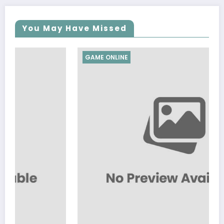
You May Have Missed
GAME ONLINE