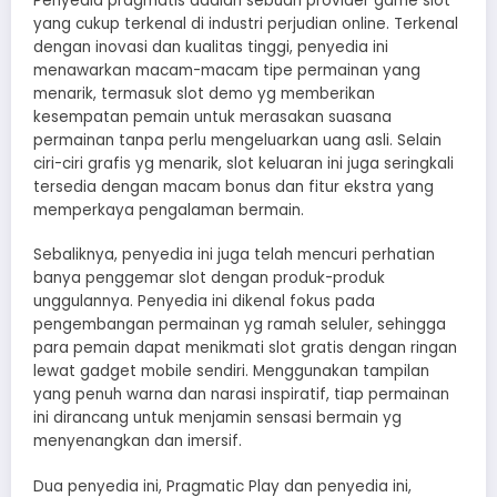
Penyedia pragmatis adalah sebuah provider game slot
yang cukup terkenal di industri perjudian online. Terkenal
dengan inovasi dan kualitas tinggi, penyedia ini
menawarkan macam-macam tipe permainan yang
menarik, termasuk slot demo yg memberikan
kesempatan pemain untuk merasakan suasana
permainan tanpa perlu mengeluarkan uang asli. Selain
ciri-ciri grafis yg menarik, slot keluaran ini juga seringkali
tersedia dengan macam bonus dan fitur ekstra yang
memperkaya pengalaman bermain.
Sebaliknya, penyedia ini juga telah mencuri perhatian
banya penggemar slot dengan produk-produk
unggulannya. Penyedia ini dikenal fokus pada
pengembangan permainan yg ramah seluler, sehingga
para pemain dapat menikmati slot gratis dengan ringan
lewat gadget mobile sendiri. Menggunakan tampilan
yang penuh warna dan narasi inspiratif, tiap permainan
ini dirancang untuk menjamin sensasi bermain yg
menyenangkan dan imersif.
Dua penyedia ini, Pragmatic Play dan penyedia ini,