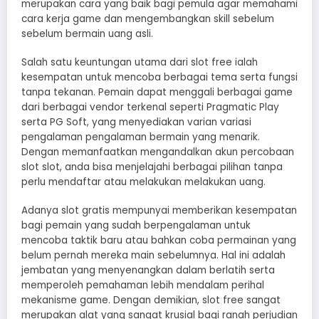
merupakan cara yang baik bagi pemula agar memahami
cara kerja game dan mengembangkan skill sebelum
sebelum bermain uang asli.
Salah satu keuntungan utama dari slot free ialah
kesempatan untuk mencoba berbagai tema serta fungsi
tanpa tekanan. Pemain dapat menggali berbagai game
dari berbagai vendor terkenal seperti Pragmatic Play
serta PG Soft, yang menyediakan varian variasi
pengalaman pengalaman bermain yang menarik.
Dengan memanfaatkan mengandalkan akun percobaan
slot slot, anda bisa menjelajahi berbagai pilihan tanpa
perlu mendaftar atau melakukan melakukan uang.
Adanya slot gratis mempunyai memberikan kesempatan
bagi pemain yang sudah berpengalaman untuk
mencoba taktik baru atau bahkan coba permainan yang
belum pernah mereka main sebelumnya. Hal ini adalah
jembatan yang menyenangkan dalam berlatih serta
memperoleh pemahaman lebih mendalam perihal
mekanisme game. Dengan demikian, slot free sangat
merupakan alat yang sangat krusial bagi ranah perjudian