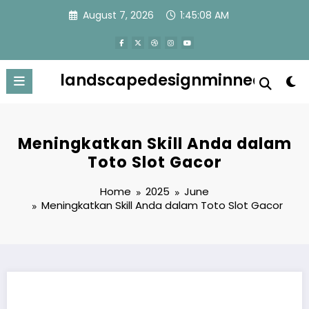
Skip
August 7, 2026
1:45:09 AM
to
content
landscapedesignminneapolis
Meningkatkan Skill Anda dalam
Toto Slot Gacor
Home
2025
June
Meningkatkan Skill Anda dalam Toto Slot Gacor