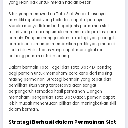
yang lebih baik untuk meraih hadiah besar.
Situs yang menawarkan Toto Slot Gacor biasanya
memiliki reputasi yang baik dan dapat dipercaya.
Mereka menyediakan berbagai jenis permainan slot
resmi yang dirancang untuk memenuhi ekspektasi para
pemain. Dengan menggunakan teknologi yang canggih,
permainan ini mampu memberikan grafik yang menarik
serta fitur-fitur bonus yang dapat meningkatkan
peluang pemain untuk menang.
Dalam bermain Toto Togel dan Toto Slot 4D, penting
bagi pemain untuk memahami cara kerja dari masing-
masing permainan. Strategi bermain yang tepat dan
pemilihan situs yang terpercaya akan sangat
berpengaruh terhadap hasil permainan. Dengan
memahami pengertian Toto Slot Gacor, pemain dapat
lebih mudah menentukan pilihan dan meningkatkan skill
dalam bermain.
Strategi Berhasil dalam Permainan Slot