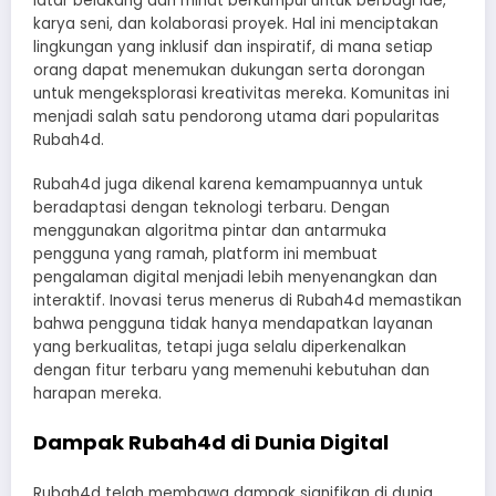
latar belakang dan minat berkumpul untuk berbagi ide,
karya seni, dan kolaborasi proyek. Hal ini menciptakan
lingkungan yang inklusif dan inspiratif, di mana setiap
orang dapat menemukan dukungan serta dorongan
untuk mengeksplorasi kreativitas mereka. Komunitas ini
menjadi salah satu pendorong utama dari popularitas
Rubah4d.
Rubah4d juga dikenal karena kemampuannya untuk
beradaptasi dengan teknologi terbaru. Dengan
menggunakan algoritma pintar dan antarmuka
pengguna yang ramah, platform ini membuat
pengalaman digital menjadi lebih menyenangkan dan
interaktif. Inovasi terus menerus di Rubah4d memastikan
bahwa pengguna tidak hanya mendapatkan layanan
yang berkualitas, tetapi juga selalu diperkenalkan
dengan fitur terbaru yang memenuhi kebutuhan dan
harapan mereka.
Dampak Rubah4d di Dunia Digital
Rubah4d telah membawa dampak signifikan di dunia