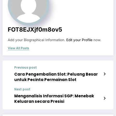
FOT8EJXjf0m8ov5
Add your Biographical Information.
Edit your Profile
now.
View All Posts
Previous post
Cara Pengembalian Slot: Peluang Besar
untuk Pecinta Permainan Slot
Next post
Menganalisis Informasi SGP: Menebak
Keluaran secara Presisi