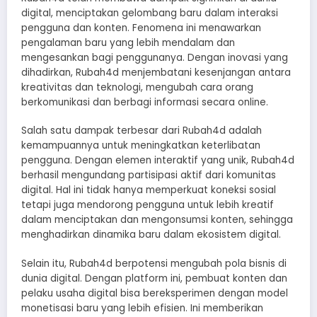
digital, menciptakan gelombang baru dalam interaksi
pengguna dan konten. Fenomena ini menawarkan
pengalaman baru yang lebih mendalam dan
mengesankan bagi penggunanya. Dengan inovasi yang
dihadirkan, Rubah4d menjembatani kesenjangan antara
kreativitas dan teknologi, mengubah cara orang
berkomunikasi dan berbagi informasi secara online.
Salah satu dampak terbesar dari Rubah4d adalah
kemampuannya untuk meningkatkan keterlibatan
pengguna. Dengan elemen interaktif yang unik, Rubah4d
berhasil mengundang partisipasi aktif dari komunitas
digital. Hal ini tidak hanya memperkuat koneksi sosial
tetapi juga mendorong pengguna untuk lebih kreatif
dalam menciptakan dan mengonsumsi konten, sehingga
menghadirkan dinamika baru dalam ekosistem digital.
Selain itu, Rubah4d berpotensi mengubah pola bisnis di
dunia digital. Dengan platform ini, pembuat konten dan
pelaku usaha digital bisa bereksperimen dengan model
monetisasi baru yang lebih efisien. Ini memberikan