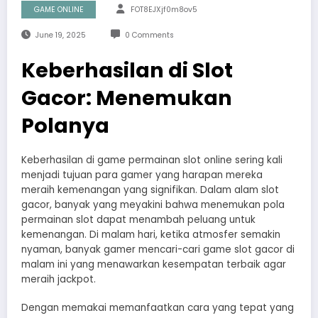
GAME ONLINE
FOT8EJXjf0m8ov5
June 19, 2025
0 Comments
Keberhasilan di Slot
Gacor: Menemukan
Polanya
Keberhasilan di game permainan slot online sering kali
menjadi tujuan para gamer yang harapan mereka
meraih kemenangan yang signifikan. Dalam alam slot
gacor, banyak yang meyakini bahwa menemukan pola
permainan slot dapat menambah peluang untuk
kemenangan. Di malam hari, ketika atmosfer semakin
nyaman, banyak gamer mencari-cari game slot gacor di
malam ini yang menawarkan kesempatan terbaik agar
meraih jackpot.
Dengan memakai memanfaatkan cara yang tepat yang