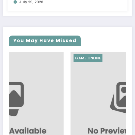
July 29, 2026
You May Have Missed
GAME ONLINE