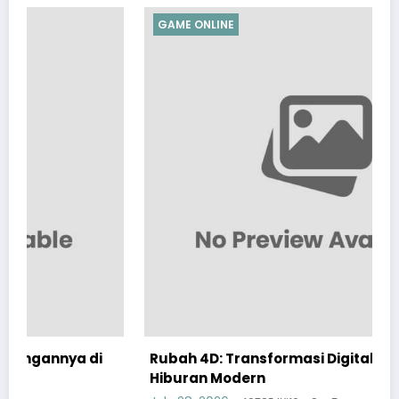
GAME ONLINE
di
Rubah 4D: Transformasi Digital dalam
Hiburan Modern