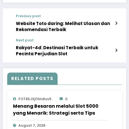
Previous post
Website Toto daring: Melihat Ulasan dan
Rekomendasi Terbaik
Next post
Rakyat-4d: Destinasi Terbaik untuk
Pecinta Perjudian Slot
RELATED POSTS
FOT8EJXjf0m8ov5
0
Menang Besaran melalui Slot 5000
yang Menarik: Strategi serta Tips
August 7, 2026