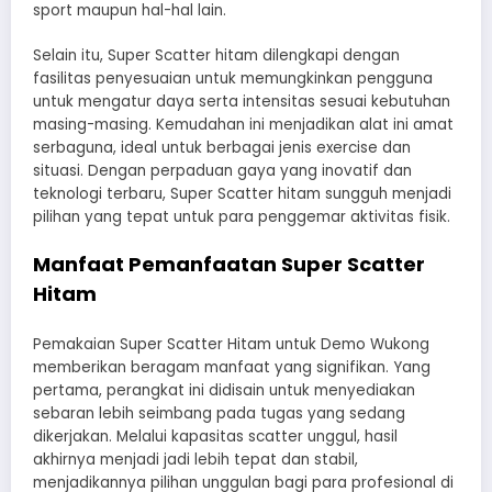
sport maupun hal-hal lain.
Selain itu, Super Scatter hitam dilengkapi dengan
fasilitas penyesuaian untuk memungkinkan pengguna
untuk mengatur daya serta intensitas sesuai kebutuhan
masing-masing. Kemudahan ini menjadikan alat ini amat
serbaguna, ideal untuk berbagai jenis exercise dan
situasi. Dengan perpaduan gaya yang inovatif dan
teknologi terbaru, Super Scatter hitam sungguh menjadi
pilihan yang tepat untuk para penggemar aktivitas fisik.
Manfaat Pemanfaatan Super Scatter
Hitam
Pemakaian Super Scatter Hitam untuk Demo Wukong
memberikan beragam manfaat yang signifikan. Yang
pertama, perangkat ini didisain untuk menyediakan
sebaran lebih seimbang pada tugas yang sedang
dikerjakan. Melalui kapasitas scatter unggul, hasil
akhirnya menjadi jadi lebih tepat dan stabil,
menjadikannya pilihan unggulan bagi para profesional di