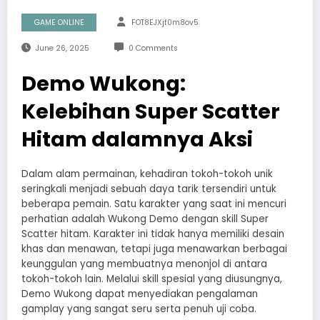
GAME ONLINE
FOT8EJXjf0m8ov5
June 26, 2025
0 Comments
Demo Wukong:
Kelebihan Super Scatter
Hitam dalamnya Aksi
Dalam alam permainan, kehadiran tokoh-tokoh unik
seringkali menjadi sebuah daya tarik tersendiri untuk
beberapa pemain. Satu karakter yang saat ini mencuri
perhatian adalah Wukong Demo dengan skill Super
Scatter hitam. Karakter ini tidak hanya memiliki desain
khas dan menawan, tetapi juga menawarkan berbagai
keunggulan yang membuatnya menonjol di antara
tokoh-tokoh lain. Melalui skill spesial yang diusungnya,
Demo Wukong dapat menyediakan pengalaman
gamplay yang sangat seru serta penuh uji coba.