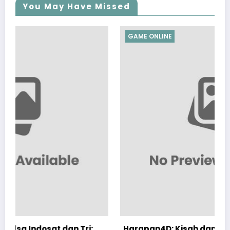
You May Have Missed
GAME ONLINE
n Tri:
Harapan4D: Kisah dan Perkembangannya 