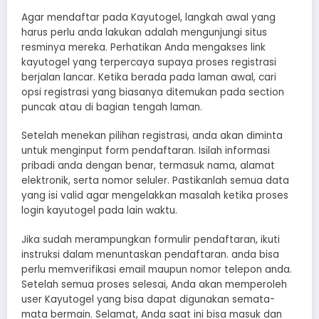
Agar mendaftar pada Kayutogel, langkah awal yang
harus perlu anda lakukan adalah mengunjungi situs
resminya mereka. Perhatikan Anda mengakses link
kayutogel yang terpercaya supaya proses registrasi
berjalan lancar. Ketika berada pada laman awal, cari
opsi registrasi yang biasanya ditemukan pada section
puncak atau di bagian tengah laman.
Setelah menekan pilihan registrasi, anda akan diminta
untuk menginput form pendaftaran. Isilah informasi
pribadi anda dengan benar, termasuk nama, alamat
elektronik, serta nomor seluler. Pastikanlah semua data
yang isi valid agar mengelakkan masalah ketika proses
login kayutogel pada lain waktu.
Jika sudah merampungkan formulir pendaftaran, ikuti
instruksi dalam menuntaskan pendaftaran. anda bisa
perlu memverifikasi email maupun nomor telepon anda.
Setelah semua proses selesai, Anda akan memperoleh
user Kayutogel yang bisa dapat digunakan semata-
mata bermain. Selamat, Anda saat ini bisa masuk dan