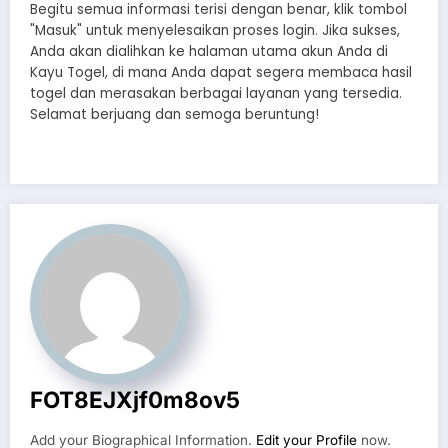
Begitu semua informasi terisi dengan benar, klik tombol
"Masuk" untuk menyelesaikan proses login. Jika sukses,
Anda akan dialihkan ke halaman utama akun Anda di
Kayu Togel, di mana Anda dapat segera membaca hasil
togel dan merasakan berbagai layanan yang tersedia.
Selamat berjuang dan semoga beruntung!
FOT8EJXjf0m8ov5
Add your Biographical Information.
Edit your Profile
now.