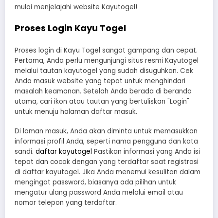
mulai menjelajahi website Kayutogel!
Proses Login Kayu Togel
Proses login di Kayu Togel sangat gampang dan cepat.
Pertama, Anda perlu mengunjungi situs resmi Kayutogel
melalui tautan kayutogel yang sudah disuguhkan. Cek
Anda masuk website yang tepat untuk menghindari
masalah keamanan. Setelah Anda berada di beranda
utama, cari ikon atau tautan yang bertuliskan "Login"
untuk menuju halaman daftar masuk.
Di laman masuk, Anda akan diminta untuk memasukkan
informasi profil Anda, seperti nama pengguna dan kata
sandi.
daftar kayutogel
Pastikan informasi yang Anda isi
tepat dan cocok dengan yang terdaftar saat registrasi
di daftar kayutogel. Jika Anda menemui kesulitan dalam
mengingat password, biasanya ada pilihan untuk
mengatur ulang password Anda melalui email atau
nomor telepon yang terdaftar.