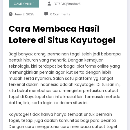
GAME ONLINE
FOT8EJXjf0m8ov5
June 2, 2025
0 Comments
Cara Membaca Hasil
Lotere di Situs Kayutogel
Bagi banyak orang, permainan togel telah jadi beberapa
bentuk hiburan yang menarik. Dengan kemajuan
teknologis, kini terdapat berbagai platforms online yang
memungkinkan pemain agar ikut serta dengan lebih
mudah serta nyaman. Salah satu platform yg sangat
terkenal dalam Indonesia adalah Kayutogel. Di tulisan ini,
kita bakal membahas cara menginterpretasikan output
togel di Kayutogel dan info krusial lain termasuk metode
daftar, link, serta login ke dalam situs ini.
Kayutogel tidak hanya hanya tempat untuk bermain
togel, tetapi juga adalah komunitas bagi para pecinta.
Dengan cara mengetahui cara membaca output togel