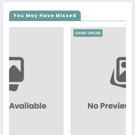
You May Have Missed
GAME ONLINE