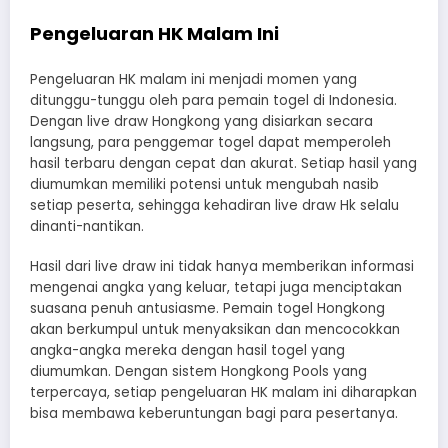
Pengeluaran HK Malam Ini
Pengeluaran HK malam ini menjadi momen yang
ditunggu-tunggu oleh para pemain togel di Indonesia.
Dengan live draw Hongkong yang disiarkan secara
langsung, para penggemar togel dapat memperoleh
hasil terbaru dengan cepat dan akurat. Setiap hasil yang
diumumkan memiliki potensi untuk mengubah nasib
setiap peserta, sehingga kehadiran live draw Hk selalu
dinanti-nantikan.
Hasil dari live draw ini tidak hanya memberikan informasi
mengenai angka yang keluar, tetapi juga menciptakan
suasana penuh antusiasme. Pemain togel Hongkong
akan berkumpul untuk menyaksikan dan mencocokkan
angka-angka mereka dengan hasil togel yang
diumumkan. Dengan sistem Hongkong Pools yang
terpercaya, setiap pengeluaran HK malam ini diharapkan
bisa membawa keberuntungan bagi para pesertanya.