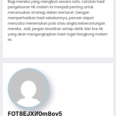
Bagi mereka yang mengikuti secara rutin, catatan hasil
pengeluaran HK malam ini menjadi penting untuk
merumuskan strategi dalam bertaruh. Dengan
memperhatikan hasil sebelumnya, pemain dapat
mencoba menemukan pola atau angka keberuntungan
mereka. Jadi, jangan lewatkan setiap detik dari live Hk
yang akan mengungkapkan hasil togel Hongkong malam
ini.
FOT8EJXjf0m8ov5