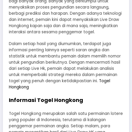
bagi banyak orang. Banyak yang berkumpul untuk
menyaksikan proses pengundian secara langsung,
berbagi prediksi dan harapan. Dengan adanya teknologi
dan internet, pemain kini dapat menyaksikan Live Draw
Hongkong kapan saja dan di mana saja, meningkatkan
interaksi antara sesama penggemar togel.
Dalam setiap hasil yang diumumkan, terdapat juga
informasi penting lainnya seperti saran angka dan
statistik untuk membantu pemain dalam memilih nomor
untuk pengundian berikutnya. Dengan mencermati hasil
dari setiap Live Hk, pemain dapat melakukan analisis
untuk memperbaiki strategi mereka dalam permainan
togel yang penuh dengan ketidakpastian ini.
Togel
Hongkong
Informasi Togel Hongkong
Togel Hongkong merupakan salah satu permainan lotere
yang populer di Indonesia, terutama di kalangan
penggemar permainan angka. Setiap malam, para