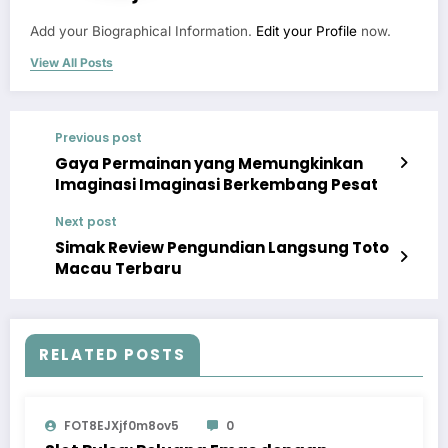
Add your Biographical Information.
Edit your Profile
now.
View All Posts
Previous post
Gaya Permainan yang Memungkinkan
Imaginasi Imaginasi Berkembang Pesat
Next post
Simak Review Pengundian Langsung Toto
Macau Terbaru
RELATED POSTS
FOT8EJXjf0m8ov5
0