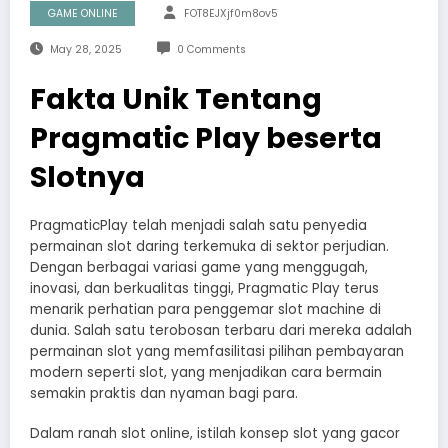
GAME ONLINE
FOT8EJXjf0m8ov5
May 28, 2025
0 Comments
Fakta Unik Tentang
Pragmatic Play beserta
Slotnya
PragmaticPlay telah menjadi salah satu penyedia
permainan slot daring terkemuka di sektor perjudian.
Dengan berbagai variasi game yang menggugah,
inovasi, dan berkualitas tinggi, Pragmatic Play terus
menarik perhatian para penggemar slot machine di
dunia. Salah satu terobosan terbaru dari mereka adalah
permainan slot yang memfasilitasi pilihan pembayaran
modern seperti slot, yang menjadikan cara bermain
semakin praktis dan nyaman bagi para.
Dalam ranah slot online, istilah konsep slot yang gacor