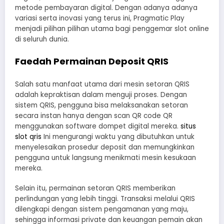
metode pembayaran digital. Dengan adanya adanya
variasi serta inovasi yang terus ini, Pragmatic Play
menjadi pilihan pilihan utama bagi penggemar slot online
di seluruh dunia.
Faedah Permainan Deposit QRIS
Salah satu manfaat utama dari mesin setoran QRIS
adalah kepraktisan dalam menguji proses. Dengan
sistem QRIS, pengguna bisa melaksanakan setoran
secara instan hanya dengan scan QR code QR
menggunakan software dompet digital mereka.
situs
slot qris
Ini mengurangi waktu yang dibutuhkan untuk
menyelesaikan prosedur deposit dan memungkinkan
pengguna untuk langsung menikmati mesin kesukaan
mereka.
Selain itu, permainan setoran QRIS memberikan
perlindungan yang lebih tinggi. Transaksi melalui QRIS
dilengkapi dengan sistem pengamanan yang maju,
sehingga informasi private dan keuangan pemain akan