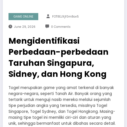
GAME ONLINE
FOT8EJXjf0m8ov5
June 29, 2026
0 Comments
Mengidentifikasi
Perbedaan-perbedaan
Taruhan Singapura,
Sidney, dan Hong Kong
Togel merupakan game yang amat terkenal di banyak
negara-negara, seperti Tanah Air. Banyak orang yang
tertarik untuk menguji nasib mereka melalui sejumlah
tipe perjudian angka yang tersedia, misalnya Togel
Singapore, Togel Sydney, dan Togel Hongkong. Masing-
masing tipe togel ini memiliki ciri-ciri dan aturan yang
unik, sehingga bermanfaat untuk dibahas secara detail.