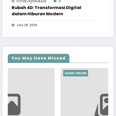
FOT8EJXjf0m8ov5
0
Rubah 4D: Transformasi Digital
dalam Hiburan Modern
July 28, 2026
You May Have Missed
GAME ONLINE