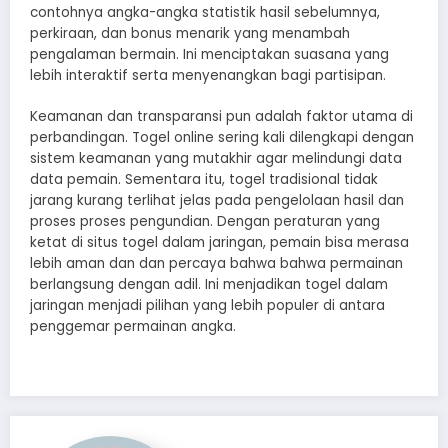
contohnya angka-angka statistik hasil sebelumnya,
perkiraan, dan bonus menarik yang menambah
pengalaman bermain. Ini menciptakan suasana yang
lebih interaktif serta menyenangkan bagi partisipan.
Keamanan dan transparansi pun adalah faktor utama di
perbandingan. Togel online sering kali dilengkapi dengan
sistem keamanan yang mutakhir agar melindungi data
data pemain. Sementara itu, togel tradisional tidak
jarang kurang terlihat jelas pada pengelolaan hasil dan
proses proses pengundian. Dengan peraturan yang
ketat di situs togel dalam jaringan, pemain bisa merasa
lebih aman dan dan percaya bahwa bahwa permainan
berlangsung dengan adil. Ini menjadikan togel dalam
jaringan menjadi pilihan yang lebih populer di antara
penggemar permainan angka.