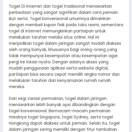
Togel Di Internet dan togel tradisional menawarkan
perbedaan yang sangat signifikan dalam cara pemain
ikut serta. Togel konvensional umumnya dimainkan
dengan membeli kupon fisik pada toko resmi, sementara
togel di internet memungkinkan partisipan untuk
melakukan taruhan melalui situs online. Hal ini
menjadikan togel dalam jaringan sangat mudah diakses
oleh orang banyak, khususnya bagi orang-orang yang
tidak mempunyai kesempatan atau kesempatan agar
pergi ke lokasi nyata. Dengan adanya akses yang
mudah penggunaan aplikasi serta website digital,
partisipan bisa secara cepat memilih angka nomor dan
melakukan taruhan dari kenyamanan rumah rumah
mereka.
Dari segi variasi permainan, togel dalam jaringan
menawarkan lebih banyak opsi dibandingkan dengan
togel konvensional. Bermacam-macam permainan
misalnya togel Singapore, togel Sydney, serta togel
Hongkong dapat diakses untuk pemain. Selain itu, togel
dalam jaringan sering memiliki dengan fitur tambahan