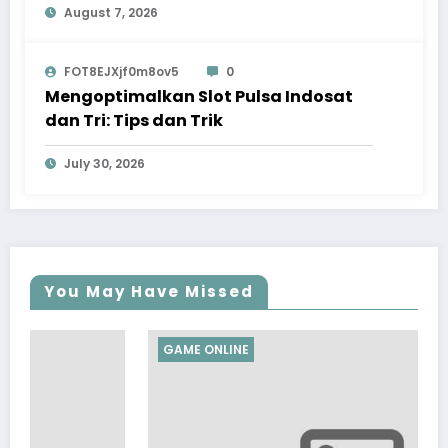
August 7, 2026
FOT8EJXjf0m8ov5
0
Mengoptimalkan Slot Pulsa Indosat
dan Tri: Tips dan Trik
July 30, 2026
You May Have Missed
GAME ONLINE