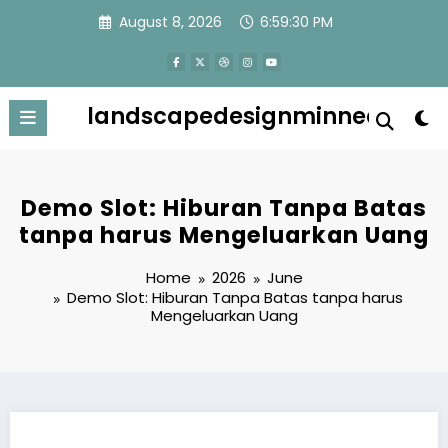
Skip
August 8, 2026
6:59:30 PM
to
content
landscapedesignminneapolis
Demo Slot: Hiburan Tanpa Batas
tanpa harus Mengeluarkan Uang
Home
2026
June
Demo Slot: Hiburan Tanpa Batas tanpa harus
Mengeluarkan Uang