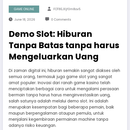
GAME ONLINE
FOT8EJXjf0m8ov5
June 18, 2026
0 Comments
Demo Slot: Hiburan
Tanpa Batas tanpa harus
Mengeluarkan Uang
Di zaman digital ini, hiburan semakin sangat diakses oleh
semua orang, termasuk juga game slot yang sangat
amat populer. Inovasi dari ranah game kasino telah
menciptakan berbagai cara untuk mengalami perasaan
bermain tanpa harus harus menginvestasikan uang,
salah satunya adalah melalui demo slot. Ini adalah
merupakan kesempatan bagi beberapa pemain, baik
maupun berpengalaman ataupun pemula, untuk
menjalani kegembiraan permainan machine tanpa
adanya risiko keuangan.