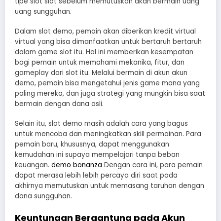
tipe slot slot sebelum memutuskan akan bermain uang
uang sungguhan.
Dalam slot demo, pemain akan diberikan kredit virtual
virtual yang bisa dimanfaatkan untuk bertaruh bertaruh
dalam game slot itu. Hal ini memberikan kesempatan
bagi pemain untuk memahami mekanika, fitur, dan
gameplay dari slot itu. Melalui bermain di akun akun
demo, pemain bisa mengetahui jenis game mana yang
paling mereka, dan juga strategi yang mungkin bisa saat
bermain dengan dana asli.
Selain itu, slot demo masih adalah cara yang bagus
untuk mencoba dan meningkatkan skill permainan. Para
pemain baru, khususnya, dapat menggunakan
kemudahan ini supaya mempelajari tanpa beban
keuangan.
demo bonanza
Dengan cara ini, para pemain
dapat merasa lebih lebih percaya diri saat pada
akhirnya memutuskan untuk memasang taruhan dengan
dana sungguhan.
Keuntungan Bergantung pada Akun