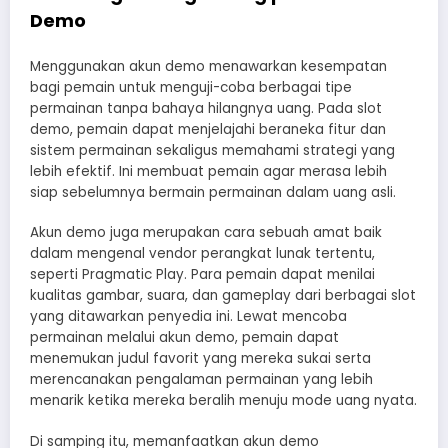
Demo
Menggunakan akun demo menawarkan kesempatan
bagi pemain untuk menguji-coba berbagai tipe
permainan tanpa bahaya hilangnya uang. Pada slot
demo, pemain dapat menjelajahi beraneka fitur dan
sistem permainan sekaligus memahami strategi yang
lebih efektif. Ini membuat pemain agar merasa lebih
siap sebelumnya bermain permainan dalam uang asli.
Akun demo juga merupakan cara sebuah amat baik
dalam mengenal vendor perangkat lunak tertentu,
seperti Pragmatic Play. Para pemain dapat menilai
kualitas gambar, suara, dan gameplay dari berbagai slot
yang ditawarkan penyedia ini. Lewat mencoba
permainan melalui akun demo, pemain dapat
menemukan judul favorit yang mereka sukai serta
merencanakan pengalaman permainan yang lebih
menarik ketika mereka beralih menuju mode uang nyata.
Di samping itu, memanfaatkan akun demo