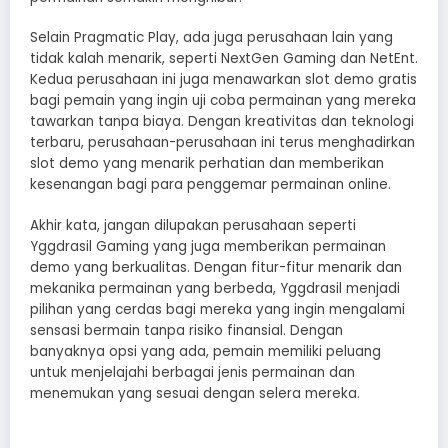
Selain Pragmatic Play, ada juga perusahaan lain yang
tidak kalah menarik, seperti NextGen Gaming dan NetEnt.
Kedua perusahaan ini juga menawarkan slot demo gratis
bagi pemain yang ingin uji coba permainan yang mereka
tawarkan tanpa biaya. Dengan kreativitas dan teknologi
terbaru, perusahaan-perusahaan ini terus menghadirkan
slot demo yang menarik perhatian dan memberikan
kesenangan bagi para penggemar permainan online.
Akhir kata, jangan dilupakan perusahaan seperti
Yggdrasil Gaming yang juga memberikan permainan
demo yang berkualitas. Dengan fitur-fitur menarik dan
mekanika permainan yang berbeda, Yggdrasil menjadi
pilihan yang cerdas bagi mereka yang ingin mengalami
sensasi bermain tanpa risiko finansial. Dengan
banyaknya opsi yang ada, pemain memiliki peluang
untuk menjelajahi berbagai jenis permainan dan
menemukan yang sesuai dengan selera mereka.