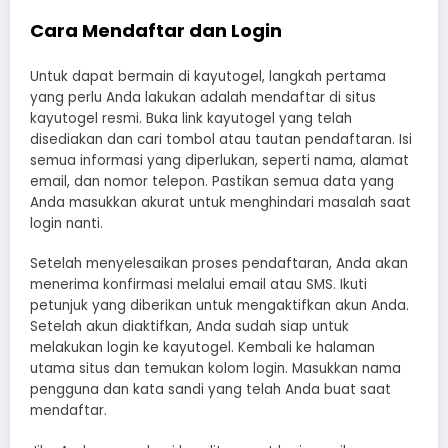
Cara Mendaftar dan Login
Untuk dapat bermain di kayutogel, langkah pertama
yang perlu Anda lakukan adalah mendaftar di situs
kayutogel resmi. Buka link kayutogel yang telah
disediakan dan cari tombol atau tautan pendaftaran. Isi
semua informasi yang diperlukan, seperti nama, alamat
email, dan nomor telepon. Pastikan semua data yang
Anda masukkan akurat untuk menghindari masalah saat
login nanti.
Setelah menyelesaikan proses pendaftaran, Anda akan
menerima konfirmasi melalui email atau SMS. Ikuti
petunjuk yang diberikan untuk mengaktifkan akun Anda.
Setelah akun diaktifkan, Anda sudah siap untuk
melakukan login ke kayutogel. Kembali ke halaman
utama situs dan temukan kolom login. Masukkan nama
pengguna dan kata sandi yang telah Anda buat saat
mendaftar.