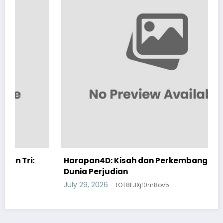
Harapan4D: Kisah dan Perkembangannya di
Dunia Perjudian
July 29, 2026
fOT8EJXjf0m8ov5