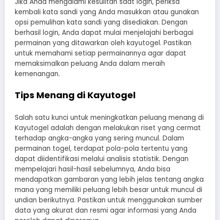
Jika Anda mengalami kesulitan saat login, periksa
kembali kata sandi yang Anda masukkan atau gunakan
opsi pemulihan kata sandi yang disediakan. Dengan
berhasil login, Anda dapat mulai menjelajahi berbagai
permainan yang ditawarkan oleh kayutogel. Pastikan
untuk memahami setiap permainannya agar dapat
memaksimalkan peluang Anda dalam meraih
kemenangan.
Tips Menang di Kayutogel
Salah satu kunci untuk meningkatkan peluang menang di
Kayutogel adalah dengan melakukan riset yang cermat
terhadap angka-angka yang sering muncul. Dalam
permainan togel, terdapat pola-pola tertentu yang
dapat diidentifikasi melalui analisis statistik. Dengan
mempelajari hasil-hasil sebelumnya, Anda bisa
mendapatkan gambaran yang lebih jelas tentang angka
mana yang memiliki peluang lebih besar untuk muncul di
undian berikutnya. Pastikan untuk menggunakan sumber
data yang akurat dan resmi agar informasi yang Anda