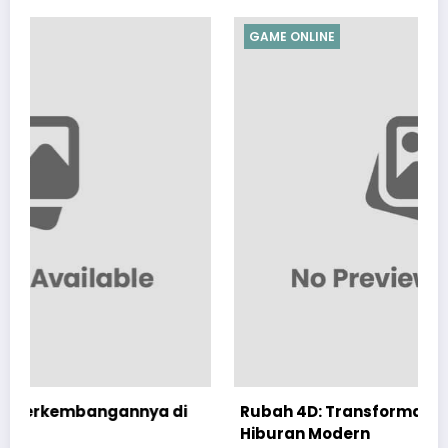
GAME ONLINE
ya di
Rubah 4D: Transformasi Digital dalam
Hiburan Modern