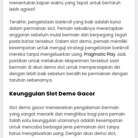
menentukan kapan waktu yang tepat untuk bertaruh
lebih agresif.
Terakhir, pengelolaan bankroll yang baik adalah kunci
dalam permainan slot. Pemain sebaiknya menetapkan
anggaran sebelum mulai bermain dan berpegang teguh
pada batas tersebut. Dalam slot demo, pemain memiliki
kesempatan untuk menguji strategi pengelolaan bankroll
mereka tanpa mengeluarkan uang.
Pragmatic Play
Jadi,
pastikan untuk melakukan eksperimen tersebut saat
bermain di akun demo slot untuk mempersiapkan diri
dengan lebih baik sebelum beralih ke permainan dengan
taruhan sebenarnya.
Keunggulan Slot Demo Gacor
Slot demo gacor menawarkan pengalaman bermain
yang sangat menarik dan menghibur bagi para pemain.
Salah satu keunggulan utamanya adalah kesempatan
untuk mencoba berbagai jenis permainan slot tanpa
harus mengeluarkan uang. Dengan akun demo slot,