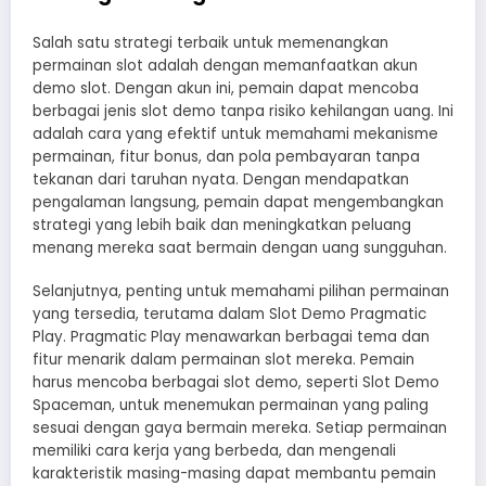
Salah satu strategi terbaik untuk memenangkan
permainan slot adalah dengan memanfaatkan akun
demo slot. Dengan akun ini, pemain dapat mencoba
berbagai jenis slot demo tanpa risiko kehilangan uang. Ini
adalah cara yang efektif untuk memahami mekanisme
permainan, fitur bonus, dan pola pembayaran tanpa
tekanan dari taruhan nyata. Dengan mendapatkan
pengalaman langsung, pemain dapat mengembangkan
strategi yang lebih baik dan meningkatkan peluang
menang mereka saat bermain dengan uang sungguhan.
Selanjutnya, penting untuk memahami pilihan permainan
yang tersedia, terutama dalam Slot Demo Pragmatic
Play. Pragmatic Play menawarkan berbagai tema dan
fitur menarik dalam permainan slot mereka. Pemain
harus mencoba berbagai slot demo, seperti Slot Demo
Spaceman, untuk menemukan permainan yang paling
sesuai dengan gaya bermain mereka. Setiap permainan
memiliki cara kerja yang berbeda, dan mengenali
karakteristik masing-masing dapat membantu pemain