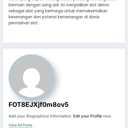
bermain dengan uang asli. Ini menjadikan slot demo
sebagai alat yang berharga untuk memaksimalkan
kesenangan dan potensi kemenangan di dunia
permainan slot.
FOT8EJXjf0m8ov5
Add your Biographical Information.
Edit your Profile
now.
View All Posts