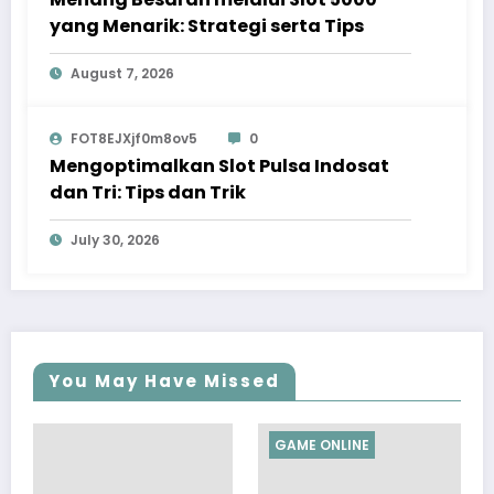
yang Menarik: Strategi serta Tips
August 7, 2026
FOT8EJXjf0m8ov5
0
Mengoptimalkan Slot Pulsa Indosat
dan Tri: Tips dan Trik
July 30, 2026
You May Have Missed
GAME ONLINE