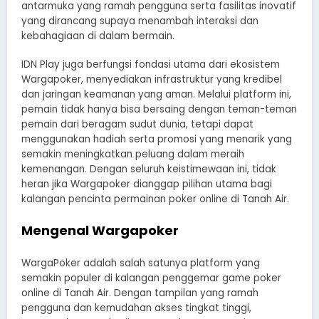
antarmuka yang ramah pengguna serta fasilitas inovatif
yang dirancang supaya menambah interaksi dan
kebahagiaan di dalam bermain.
IDN Play juga berfungsi fondasi utama dari ekosistem
Wargapoker, menyediakan infrastruktur yang kredibel
dan jaringan keamanan yang aman. Melalui platform ini,
pemain tidak hanya bisa bersaing dengan teman-teman
pemain dari beragam sudut dunia, tetapi dapat
menggunakan hadiah serta promosi yang menarik yang
semakin meningkatkan peluang dalam meraih
kemenangan. Dengan seluruh keistimewaan ini, tidak
heran jika Wargapoker dianggap pilihan utama bagi
kalangan pencinta permainan poker online di Tanah Air.
Mengenal Wargapoker
WargaPoker adalah salah satunya platform yang
semakin populer di kalangan penggemar game poker
online di Tanah Air. Dengan tampilan yang ramah
pengguna dan kemudahan akses tingkat tinggi,