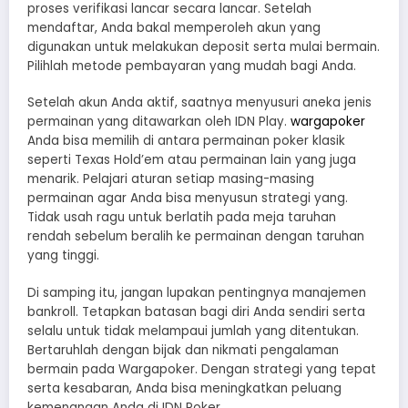
proses verifikasi lancar secara lancar. Setelah
mendaftar, Anda bakal memperoleh akun yang
digunakan untuk melakukan deposit serta mulai bermain.
Pilihlah metode pembayaran yang mudah bagi Anda.
Setelah akun Anda aktif, saatnya menyusuri aneka jenis
permainan yang ditawarkan oleh IDN Play.
wargapoker
Anda bisa memilih di antara permainan poker klasik
seperti Texas Hold’em atau permainan lain yang juga
menarik. Pelajari aturan setiap masing-masing
permainan agar Anda bisa menyusun strategi yang.
Tidak usah ragu untuk berlatih pada meja taruhan
rendah sebelum beralih ke permainan dengan taruhan
yang tinggi.
Di samping itu, jangan lupakan pentingnya manajemen
bankroll. Tetapkan batasan bagi diri Anda sendiri serta
selalu untuk tidak melampaui jumlah yang ditentukan.
Bertaruhlah dengan bijak dan nikmati pengalaman
bermain pada Wargapoker. Dengan strategi yang tepat
serta kesabaran, Anda bisa meningkatkan peluang
kemenangan Anda di IDN Poker.