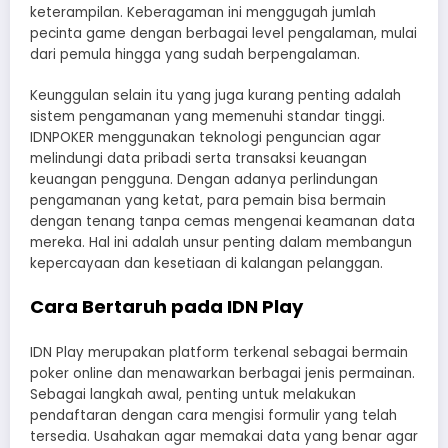
keterampilan. Keberagaman ini menggugah jumlah
pecinta game dengan berbagai level pengalaman, mulai
dari pemula hingga yang sudah berpengalaman.
Keunggulan selain itu yang juga kurang penting adalah
sistem pengamanan yang memenuhi standar tinggi.
IDNPOKER menggunakan teknologi penguncian agar
melindungi data pribadi serta transaksi keuangan
keuangan pengguna. Dengan adanya perlindungan
pengamanan yang ketat, para pemain bisa bermain
dengan tenang tanpa cemas mengenai keamanan data
mereka. Hal ini adalah unsur penting dalam membangun
kepercayaan dan kesetiaan di kalangan pelanggan.
Cara Bertaruh pada IDN Play
IDN Play merupakan platform terkenal sebagai bermain
poker online dan menawarkan berbagai jenis permainan.
Sebagai langkah awal, penting untuk melakukan
pendaftaran dengan cara mengisi formulir yang telah
tersedia. Usahakan agar memakai data yang benar agar