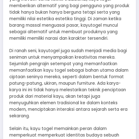
memberikan alternatif yang bagi pengguna yang produk
tidak hanya bukan hanya berguna tetapi serta yang
memiliki nilai estetika estetika tinggi. Di zaman ketika
barang massal menguasai pasar, kayutogel muncul
sebagai alternatif untuk membuat produknya yang
memiliki memiliki narasi dan karakter tersendiri.
Di ranah seni, kayutogel juga sudah menjadi media bagi
seniman untuk menyampaikan kreativitas mereka.
Sejumlah pengrajin setempat yang memanfaatkan
memanfaatkan kayu togel sebagai bahan utama dalam
ciptaan seninya mereka, seperti dalam bentuk format
patung-patung, ukiran, maupun furniture. Ada karya-
karya ini ini tidak hanya melestarikan teknik penciptaan
produk dari material kayu, akan tetapi juga
menyuguhkan elemen tradisional ke dalam konteks
modern, menciptakan interaksi antara sejarah serta era
sekarang.
Selain itu, kayu togel memainkan peran dalam
memperkuat memperkuat identitas budaya sebuah