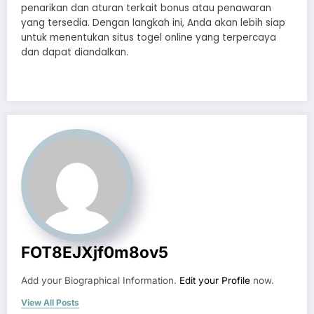
penarikan dan aturan terkait bonus atau penawaran
yang tersedia. Dengan langkah ini, Anda akan lebih siap
untuk menentukan situs togel online yang terpercaya
dan dapat diandalkan.
FOT8EJXjf0m8ov5
Add your Biographical Information.
Edit your Profile
now.
View All Posts