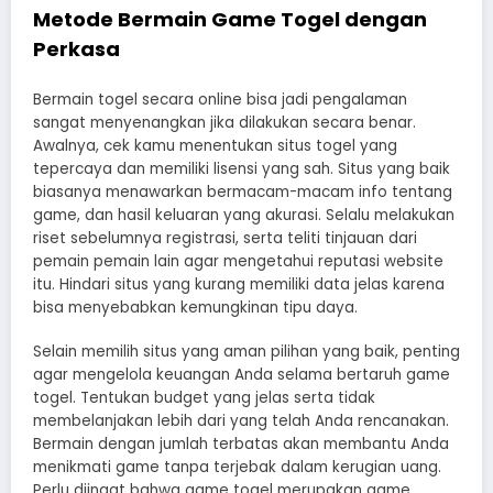
Metode Bermain Game Togel dengan
Perkasa
Bermain togel secara online bisa jadi pengalaman
sangat menyenangkan jika dilakukan secara benar.
Awalnya, cek kamu menentukan situs togel yang
tepercaya dan memiliki lisensi yang sah. Situs yang baik
biasanya menawarkan bermacam-macam info tentang
game, dan hasil keluaran yang akurasi. Selalu melakukan
riset sebelumnya registrasi, serta teliti tinjauan dari
pemain pemain lain agar mengetahui reputasi website
itu. Hindari situs yang kurang memiliki data jelas karena
bisa menyebabkan kemungkinan tipu daya.
Selain memilih situs yang aman pilihan yang baik, penting
agar mengelola keuangan Anda selama bertaruh game
togel. Tentukan budget yang jelas serta tidak
membelanjakan lebih dari yang telah Anda rencanakan.
Bermain dengan jumlah terbatas akan membantu Anda
menikmati game tanpa terjebak dalam kerugian uang.
Perlu diingat bahwa game togel merupakan game