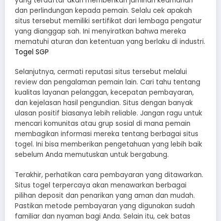
yang terdaftar akan memberikan jaminan keamanan
dan perlindungan kepada pemain. Selalu cek apakah
situs tersebut memiliki sertifikat dari lembaga pengatur
yang dianggap sah. Ini menyiratkan bahwa mereka
mematuhi aturan dan ketentuan yang berlaku di industri.
Togel SGP
Selanjutnya, cermati reputasi situs tersebut melalui
review dan pengalaman pemain lain. Cari tahu tentang
kualitas layanan pelanggan, kecepatan pembayaran,
dan kejelasan hasil pengundian. Situs dengan banyak
ulasan positif biasanya lebih reliable. Jangan ragu untuk
mencari komunitas atau grup sosial di mana pemain
membagikan informasi mereka tentang berbagai situs
togel. Ini bisa memberikan pengetahuan yang lebih baik
sebelum Anda memutuskan untuk bergabung.
Terakhir, perhatikan cara pembayaran yang ditawarkan.
Situs togel terpercaya akan menawarkan berbagai
pilihan deposit dan penarikan yang aman dan mudah.
Pastikan metode pembayaran yang digunakan sudah
familiar dan nyaman bagi Anda. Selain itu, cek batas