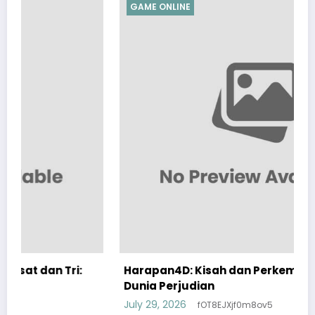
GAME ONLINE
i:
Harapan4D: Kisah dan Perkembangannya di
Dunia Perjudian
July 29, 2026
fOT8EJXjf0m8ov5