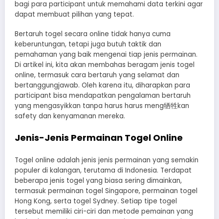
bagi para participant untuk memahami data terkini agar
dapat membuat pilihan yang tepat.
Bertaruh togel secara online tidak hanya cuma
keberuntungan, tetapi juga butuh taktik dan
pemahaman yang baik mengenai tiap jenis permainan.
Di artikel ini, kita akan membahas beragam jenis togel
online, termasuk cara bertaruh yang selamat dan
bertanggungjawab. Oleh karena itu, diharapkan para
participant bisa mendapatkan pengalaman bertaruh
yang mengasyikkan tanpa harus harus meng牺牲kan
safety dan kenyamanan mereka.
Jenis-Jenis Permainan Togel Online
Togel online adalah jenis jenis permainan yang semakin
populer di kalangan, terutama di Indonesia. Terdapat
beberapa jenis togel yang biasa sering dimainkan,
termasuk permainan togel Singapore, permainan togel
Hong Kong, serta togel Sydney. Setiap tipe togel
tersebut memiliki ciri-ciri dan metode pemainan yang