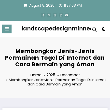
Skip
August 8, 2026
11:37:08 PM
to
content
landscapedesignminneapolis
Membongkar Jenis-Jenis
Permainan Togel Di Internet dan
Cara Bermain yang Aman
Home
2025
December
Membongkar Jenis-Jenis Permainan Togel Di Internet
dan Cara Bermain yang Aman