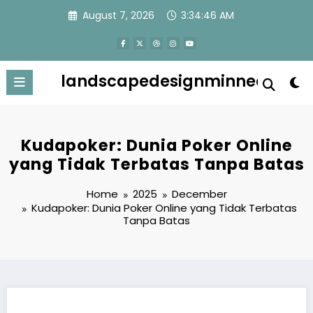
Skip
August 7, 2026
3:34:46 AM
to
content
landscapedesignminneapolis
Kudapoker: Dunia Poker Online
yang Tidak Terbatas Tanpa Batas
Home
2025
December
Kudapoker: Dunia Poker Online yang Tidak Terbatas
Tanpa Batas