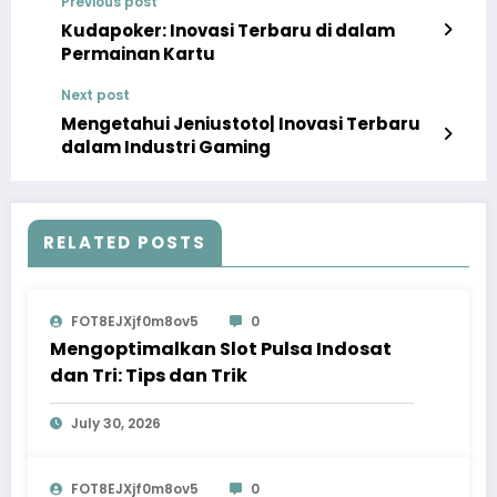
Previous post
Kudapoker: Inovasi Terbaru di dalam
Permainan Kartu
Next post
Mengetahui Jeniustoto| Inovasi Terbaru
dalam Industri Gaming
RELATED POSTS
FOT8EJXjf0m8ov5
0
Mengoptimalkan Slot Pulsa Indosat
dan Tri: Tips dan Trik
July 30, 2026
FOT8EJXjf0m8ov5
0