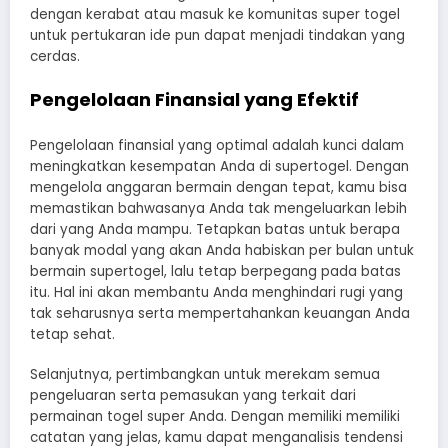
dengan kerabat atau masuk ke komunitas super togel
untuk pertukaran ide pun dapat menjadi tindakan yang
cerdas.
Pengelolaan Finansial yang Efektif
Pengelolaan finansial yang optimal adalah kunci dalam
meningkatkan kesempatan Anda di supertogel. Dengan
mengelola anggaran bermain dengan tepat, kamu bisa
memastikan bahwasanya Anda tak mengeluarkan lebih
dari yang Anda mampu. Tetapkan batas untuk berapa
banyak modal yang akan Anda habiskan per bulan untuk
bermain supertogel, lalu tetap berpegang pada batas
itu. Hal ini akan membantu Anda menghindari rugi yang
tak seharusnya serta mempertahankan keuangan Anda
tetap sehat.
Selanjutnya, pertimbangkan untuk merekam semua
pengeluaran serta pemasukan yang terkait dari
permainan togel super Anda. Dengan memiliki memiliki
catatan yang jelas, kamu dapat menganalisis tendensi