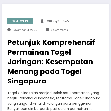
GAME ONLINE
FOT8EJXjf0m8ov5
November 21, 2025
0 Comments
Petunjuk Komprehensif
Permainan Togel
Jaringan: Kesempatan
Menang pada Togel
Singapura
Togel Online telah menjadi salah satu permainan yang
begitu terkenal di Indonesia, terutama Togel Singapura
yang sangat dikenal di kalangan para penggemar.
Banyak pemain berpartisipasi dalam permainan ini