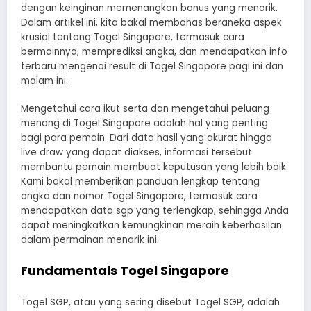
dengan keinginan memenangkan bonus yang menarik.
Dalam artikel ini, kita bakal membahas beraneka aspek
krusial tentang Togel Singapore, termasuk cara
bermainnya, memprediksi angka, dan mendapatkan info
terbaru mengenai result di Togel Singapore pagi ini dan
malam ini.
Mengetahui cara ikut serta dan mengetahui peluang
menang di Togel Singapore adalah hal yang penting
bagi para pemain. Dari data hasil yang akurat hingga
live draw yang dapat diakses, informasi tersebut
membantu pemain membuat keputusan yang lebih baik.
Kami bakal memberikan panduan lengkap tentang
angka dan nomor Togel Singapore, termasuk cara
mendapatkan data sgp yang terlengkap, sehingga Anda
dapat meningkatkan kemungkinan meraih keberhasilan
dalam permainan menarik ini.
Fundamentals Togel Singapore
Togel SGP, atau yang sering disebut Togel SGP, adalah