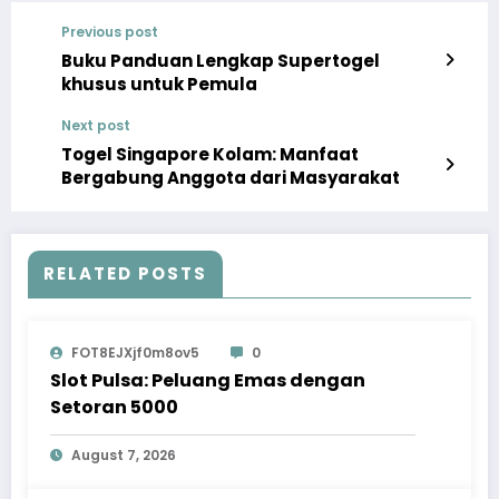
Previous post
Buku Panduan Lengkap Supertogel
khusus untuk Pemula
Next post
Togel Singapore Kolam: Manfaat
Bergabung Anggota dari Masyarakat
RELATED POSTS
FOT8EJXjf0m8ov5
0
Slot Pulsa: Peluang Emas dengan
Setoran 5000
August 7, 2026