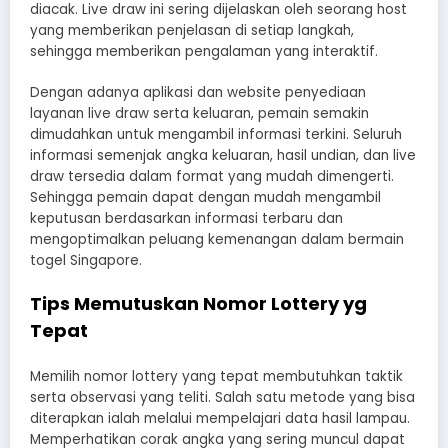
diacak. Live draw ini sering dijelaskan oleh seorang host
yang memberikan penjelasan di setiap langkah,
sehingga memberikan pengalaman yang interaktif.
Dengan adanya aplikasi dan website penyediaan
layanan live draw serta keluaran, pemain semakin
dimudahkan untuk mengambil informasi terkini. Seluruh
informasi semenjak angka keluaran, hasil undian, dan live
draw tersedia dalam format yang mudah dimengerti.
Sehingga pemain dapat dengan mudah mengambil
keputusan berdasarkan informasi terbaru dan
mengoptimalkan peluang kemenangan dalam bermain
togel Singapore.
Tips Memutuskan Nomor Lottery yg
Tepat
Memilih nomor lottery yang tepat membutuhkan taktik
serta observasi yang teliti. Salah satu metode yang bisa
diterapkan ialah melalui mempelajari data hasil lampau.
Memperhatikan corak angka yang sering muncul dapat