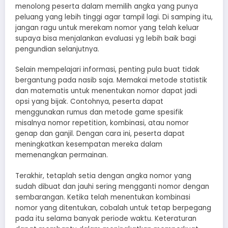
menolong peserta dalam memilih angka yang punya
peluang yang lebih tinggi agar tampil lagi. Di samping itu,
jangan ragu untuk merekam nomor yang telah keluar
supaya bisa menjalankan evaluasi yg lebih baik bagi
pengundian selanjutnya.
Selain mempelajari informasi, penting pula buat tidak
bergantung pada nasib saja. Memakai metode statistik
dan matematis untuk menentukan nomor dapat jadi
opsi yang bijak. Contohnya, peserta dapat
menggunakan rumus dan metode game spesifik
misalnya nomor repetition, kombinasi, atau nomor
genap dan ganjil. Dengan cara ini, peserta dapat
meningkatkan kesempatan mereka dalam
memenangkan permainan.
Terakhir, tetaplah setia dengan angka nomor yang
sudah dibuat dan jauhi sering mengganti nomor dengan
sembarangan. Ketika telah menentukan kombinasi
nomor yang ditentukan, cobalah untuk tetap berpegang
pada itu selama banyak periode waktu. Keteraturan