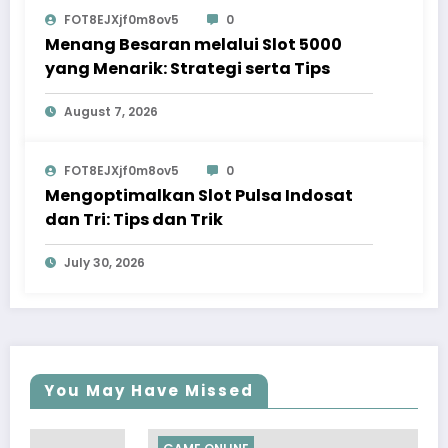
FOT8EJXjf0m8ov5
0
Menang Besaran melalui Slot 5000
yang Menarik: Strategi serta Tips
August 7, 2026
FOT8EJXjf0m8ov5
0
Mengoptimalkan Slot Pulsa Indosat
dan Tri: Tips dan Trik
July 30, 2026
You May Have Missed