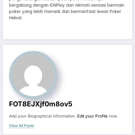
bergabung dengan IDNPlay dan nikmati sensasi bermain
poker yang lebih menarik dan bermanfaat lewat Poker
Hebat.
FOT8EJXjf0m8ov5
Add your Biographical Information.
Edit your Profile
now.
View All Posts