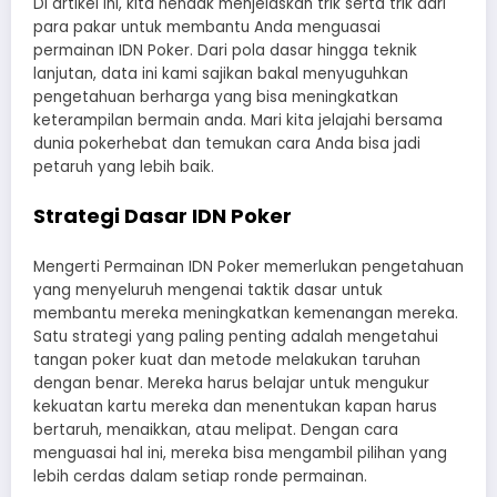
Di artikel ini, kita hendak menjelaskan trik serta trik dari
para pakar untuk membantu Anda menguasai
permainan IDN Poker. Dari pola dasar hingga teknik
lanjutan, data ini kami sajikan bakal menyuguhkan
pengetahuan berharga yang bisa meningkatkan
keterampilan bermain anda. Mari kita jelajahi bersama
dunia pokerhebat dan temukan cara Anda bisa jadi
petaruh yang lebih baik.
Strategi Dasar IDN Poker
Mengerti Permainan IDN Poker memerlukan pengetahuan
yang menyeluruh mengenai taktik dasar untuk
membantu mereka meningkatkan kemenangan mereka.
Satu strategi yang paling penting adalah mengetahui
tangan poker kuat dan metode melakukan taruhan
dengan benar. Mereka harus belajar untuk mengukur
kekuatan kartu mereka dan menentukan kapan harus
bertaruh, menaikkan, atau melipat. Dengan cara
menguasai hal ini, mereka bisa mengambil pilihan yang
lebih cerdas dalam setiap ronde permainan.