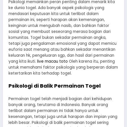
Psikologi memainkan peran penting dalam menarik kita
ke dunia togel. Ada banyak aspek psikologis yang
mendasari keputusan kita untuk terlibat dalam
permainan ini, seperti harapan akan kemenangan,
keinginan untuk mengubah nasib, dan bahkan faktor
sosial yang membuat seseorang merasa bagian dari
komunitas. Togel bukan sekadar permainan angka,
tetapi juga pengalaman emosional yang dapat memicu
euforia saat menang atau bahkan sekadar menantikan
keluaran hk, pengeluaran sgp, dan hasil dari permainan
yang kita ikuti.
live macau toto
Oleh karena itu, penting
untuk memahami faktor psikologis yang berperan dalam
ketertarikan kita terhadap togel.
Psikologi di Balik Permainan Togel
Permainan togel telah menjadi bagian dari kehidupan
banyak orang, terutama di Indonesia. Banyak orang
terlibat dalam permainan ini tidak hanya untuk
kesenangan, tetapi juga untuk harapan dan impian yang
lebih besar. Psikologi di balik permainan togel sering