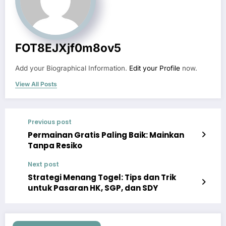
FOT8EJXjf0m8ov5
Add your Biographical Information.
Edit your Profile
now.
View All Posts
Previous post
Permainan Gratis Paling Baik: Mainkan
Tanpa Resiko
Next post
Strategi Menang Togel: Tips dan Trik
untuk Pasaran HK, SGP, dan SDY