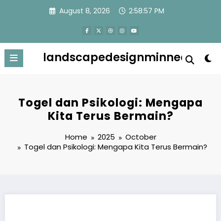
Skip
August 8, 2026
2:58:58 PM
to
content
landscapedesignminneapolis
Togel dan Psikologi: Mengapa
Kita Terus Bermain?
Home
2025
October
Togel dan Psikologi: Mengapa Kita Terus Bermain?