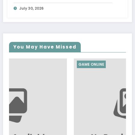
July 30, 2026
You May Have Missed
GAME ONLINE