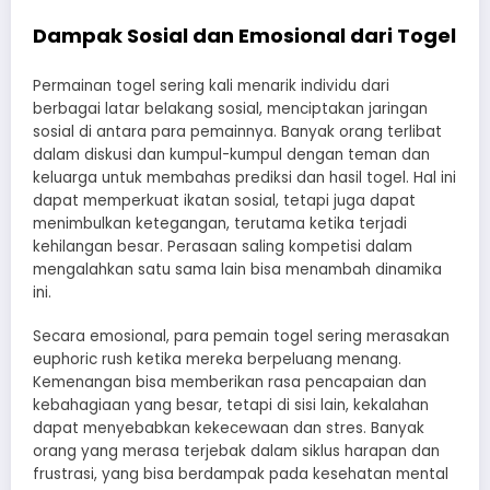
Dampak Sosial dan Emosional dari Togel
Permainan togel sering kali menarik individu dari
berbagai latar belakang sosial, menciptakan jaringan
sosial di antara para pemainnya. Banyak orang terlibat
dalam diskusi dan kumpul-kumpul dengan teman dan
keluarga untuk membahas prediksi dan hasil togel. Hal ini
dapat memperkuat ikatan sosial, tetapi juga dapat
menimbulkan ketegangan, terutama ketika terjadi
kehilangan besar. Perasaan saling kompetisi dalam
mengalahkan satu sama lain bisa menambah dinamika
ini.
Secara emosional, para pemain togel sering merasakan
euphoric rush ketika mereka berpeluang menang.
Kemenangan bisa memberikan rasa pencapaian dan
kebahagiaan yang besar, tetapi di sisi lain, kekalahan
dapat menyebabkan kekecewaan dan stres. Banyak
orang yang merasa terjebak dalam siklus harapan dan
frustrasi, yang bisa berdampak pada kesehatan mental