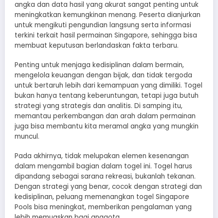
angka dan data hasil yang akurat sangat penting untuk
meningkatkan kemungkinan menang. Peserta dianjurkan
untuk mengikuti pengundian langsung serta informasi
terkini terkait hasil permainan Singapore, sehingga bisa
membuat keputusan berlandaskan fakta terbaru.
Penting untuk menjaga kedisiplinan dalam bermain,
mengelola keuangan dengan bijak, dan tidak tergoda
untuk bertaruh lebih dari kemampuan yang dimiliki. Togel
bukan hanya tentang keberuntungan, tetapi juga butuh
strategi yang strategis dan analitis. Di samping itu,
memantau perkembangan dan arah dalam permainan
juga bisa membantu kita meramal angka yang mungkin
muncul.
Pada akhirnya, tidak melupakan elemen kesenangan
dalam mengambil bagian dalam togel ini. Togel harus
dipandang sebagai sarana rekreasi, bukanlah tekanan.
Dengan strategi yang benar, cocok dengan strategi dan
kedisiplinan, peluang memenangkan togel Singapore
Pools bisa meningkat, memberikan pengalaman yang
lebih memuaskan bagi anggota.