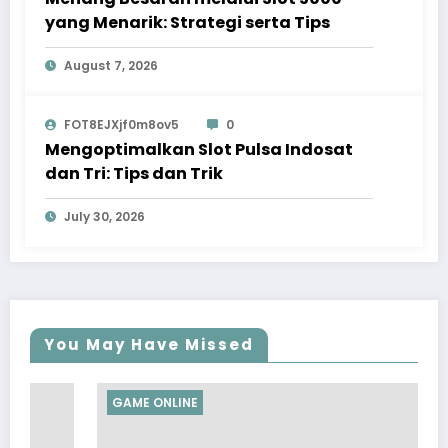
yang Menarik: Strategi serta Tips
August 7, 2026
FOT8EJXjf0m8ov5
0
Mengoptimalkan Slot Pulsa Indosat
dan Tri: Tips dan Trik
July 30, 2026
You May Have Missed
GAME ONLINE