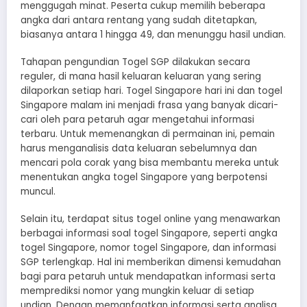
menggugah minat. Peserta cukup memilih beberapa
angka dari antara rentang yang sudah ditetapkan,
biasanya antara 1 hingga 49, dan menunggu hasil undian.
Tahapan pengundian Togel SGP dilakukan secara
reguler, di mana hasil keluaran keluaran yang sering
dilaporkan setiap hari. Togel Singapore hari ini dan togel
Singapore malam ini menjadi frasa yang banyak dicari-
cari oleh para petaruh agar mengetahui informasi
terbaru. Untuk memenangkan di permainan ini, pemain
harus menganalisis data keluaran sebelumnya dan
mencari pola corak yang bisa membantu mereka untuk
menentukan angka togel Singapore yang berpotensi
muncul.
Selain itu, terdapat situs togel online yang menawarkan
berbagai informasi soal togel Singapore, seperti angka
togel Singapore, nomor togel Singapore, dan informasi
SGP terlengkap. Hal ini memberikan dimensi kemudahan
bagi para petaruh untuk mendapatkan informasi serta
memprediksi nomor yang mungkin keluar di setiap
undian. Dengan memanfaatkan informasi serta analisa