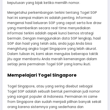
keputusan yang bijak ketika memilih nomor.
Mengetahui perkembangan terkini tentang Togel SGP
hari ini sampai malam ini adalah penting. Informasi
mengenai hasil keluaran SGP yang cepat serta live draw
yang memberikan secara real-time menyediakan
informasi terkini adalah aspek kunci bernos strategi
bermain. Dengan menggunakan data SGP lengkap, hasil
SGP dan hasil yang telah ada, anda juga Anda bisa
menghitung angka togel Singapore yang lebih akurat.
Dalam tulisan ini, kami akan mengulas beberapa taktik
jitu agar membantu Anda meraih kemenangan dalam
setiap jenis permainan Togel SGP yang kamu ikuti.
Mempelajari Togel Singapore
Togel Singapore, atau yang sering disebut sebagai
Togel SGP adalah sebuah bentuk permainan judi nomor
yang sangat populer di Indonesia. Permainan ini came
from Singapore dan sudah menjadi pilihan banyak sekali
orang karena sistemnya yang sederhana dan