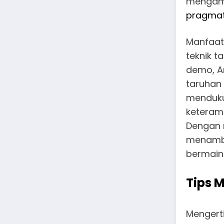
mengambi
pragmat
Manfaat 
teknik t
demo, A
taruhan 
menduku
keteramp
Dengan 
menamba
bermain
Tips 
Mengert