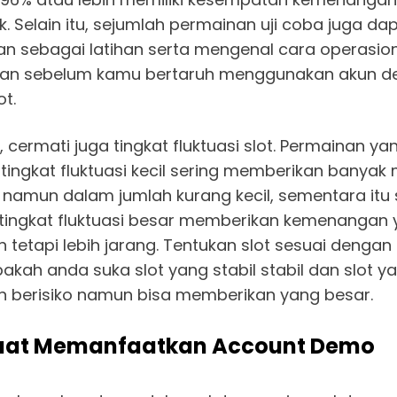
ik. Selain itu, sejumlah permainan uji coba juga da
an sebagai latihan serta mengenal cara operasio
an sebelum kamu bertaruh menggunakan akun 
t.
, cermati juga tingkat fluktuasi slot. Permainan ya
 tingkat fluktuasi kecil sering memberikan banya
 namun dalam jumlah kurang kecil, sementara itu 
tingkat fluktuasi besar memberikan kemenangan
an tetapi lebih jarang. Tentukan slot sesuai denga
akah anda suka slot yang stabil stabil dan slot ya
an berisiko namun bisa memberikan yang besar.
at Memanfaatkan Account Demo