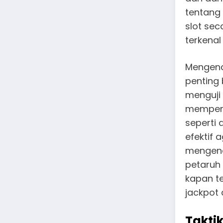
tentang
slot sec
terkenal 
Mengena
penting 
menguji
mempert
seperti 
efektif
mengenal
petaruh
kapan t
jackpot 
Takti