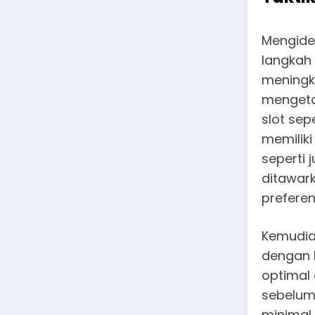
Mengide
langkah 
meningk
mengeta
slot sep
memiliki
seperti 
ditawar
preferen
Kemudia
dengan 
optimal 
sebelum
minimal