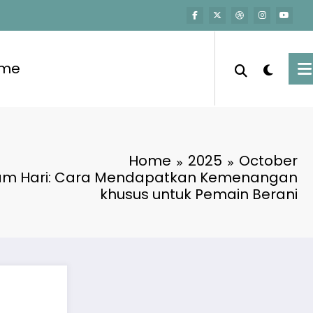
me
Home
2025
October
lam Hari: Cara Mendapatkan Kemenangan
khusus untuk Pemain Berani