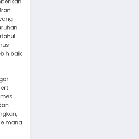
berikan
iran
 yang
aruhan
etahui
onus
bih baik
gar
erti
games
dan
ngkan,
me mana
m