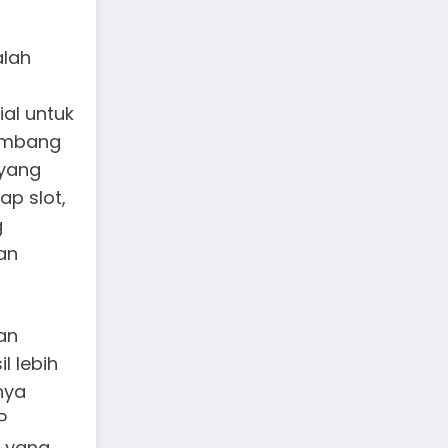
alah
al untuk
gembang
 yang
ap slot,
g
an
an
l lebih
nya
P
n yang