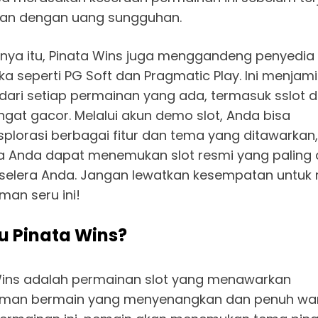
an dengan uang sungguhan.
anya itu, Pinata Wins juga menggandeng penyedi
a seperti PG Soft dan Pragmatic Play. Ini menjam
 dari setiap permainan yang ada, termasuk sslot
gat gacor. Melalui akun demo slot, Anda bisa
plorasi berbagai fitur dan tema yang ditawarkan,
a Anda dapat menemukan slot resmi yang paling
selera Anda. Jangan lewatkan kesempatan untuk 
an seru ini!
tu Pinata Wins?
Wins adalah permainan slot yang menawarkan
man bermain yang menyenangkan dan penuh war