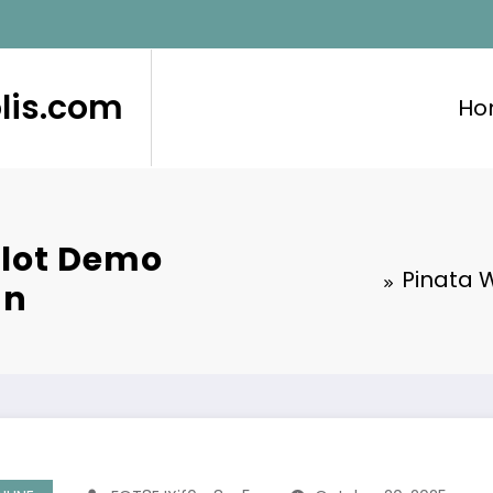
lis.com
Ho
Slot Demo
Pinata 
an