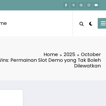
me
Home
2025
October
Wins: Permainan Slot Demo yang Tak Boleh
Dilewatkan