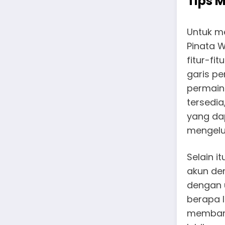
Tips 
Untuk m
Pinata 
fitur-fi
garis p
permain
tersedia
yang da
mengelu
Selain i
akun dem
dengan u
berapa 
membant