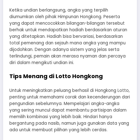
Ketika undian berlangsung, angka yang terpilih
diumumkan oleh pihak Himpunan Hongkong. Peserta
yang dapat mencocokkan bilangan-bilangan tersebut
berhak untuk mendapatkan hadiah berdasarkan aturan
yang ditetapkan. Hadiah bisa bervariasi, berdasarkan
total pemenang dan sejauh mana angka yang mampu
dijodohkan. Dengan adanya sistem yang jelas serta
terlindungi, pemain akan merasa nyaman dan percaya
diri dalam mengikuti undian ini.
Tips Menang di Lotto Hongkong
Untuk meningkatkan peluang berhasil di Hongkong Lotto,
penting untuk memahami corak dan kecenderungan dari
pengundian sebelumnya. Mempelajari angka-angka
yang sering muncul dapat membantu partisipan dalam
memilih kombinasi yang lebih baik. Hindari hanya
bergantung pada nasib, namun juga gunakan data yang
ada untuk membuat pilihan yang lebih cerdas.