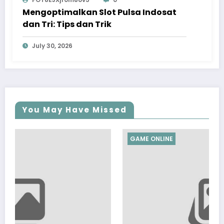
Mengoptimalkan Slot Pulsa Indosat
dan Tri: Tips dan Trik
July 30, 2026
You May Have Missed
GAME ONLINE