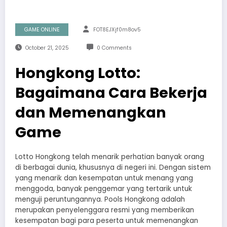
GAME ONLINE
FOT8EJXjf0m8ov5
October 21, 2025
0 Comments
Hongkong Lotto:
Bagaimana Cara Bekerja
dan Memenangkan
Game
Lotto Hongkong telah menarik perhatian banyak orang
di berbagai dunia, khususnya di negeri ini. Dengan sistem
yang menarik dan kesempatan untuk menang yang
menggoda, banyak penggemar yang tertarik untuk
menguji peruntungannya. Pools Hongkong adalah
merupakan penyelenggara resmi yang memberikan
kesempatan bagi para peserta untuk memenangkan