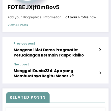
FOT8EJXjf0m8ov5
Add your Biographical Information.
Edit your Profile
now.
View All Posts
Previous post
Mengenal Slot Demo Pragmatic:
Petualangan Bermain Tanpa Risiko
Next post
Menggali Dunia234: Apa yang
Membuatnya Begitu Menarik?
RELATED POSTS