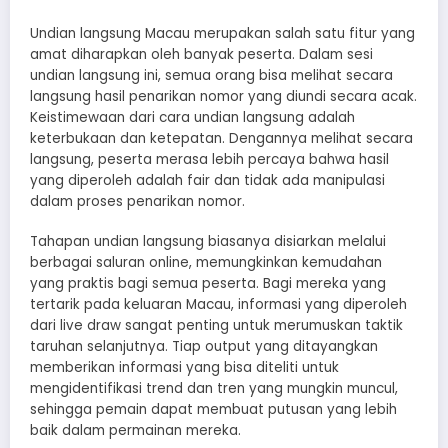
Undian langsung Macau merupakan salah satu fitur yang
amat diharapkan oleh banyak peserta. Dalam sesi
undian langsung ini, semua orang bisa melihat secara
langsung hasil penarikan nomor yang diundi secara acak.
Keistimewaan dari cara undian langsung adalah
keterbukaan dan ketepatan. Dengannya melihat secara
langsung, peserta merasa lebih percaya bahwa hasil
yang diperoleh adalah fair dan tidak ada manipulasi
dalam proses penarikan nomor.
Tahapan undian langsung biasanya disiarkan melalui
berbagai saluran online, memungkinkan kemudahan
yang praktis bagi semua peserta. Bagi mereka yang
tertarik pada keluaran Macau, informasi yang diperoleh
dari live draw sangat penting untuk merumuskan taktik
taruhan selanjutnya. Tiap output yang ditayangkan
memberikan informasi yang bisa diteliti untuk
mengidentifikasi trend dan tren yang mungkin muncul,
sehingga pemain dapat membuat putusan yang lebih
baik dalam permainan mereka.