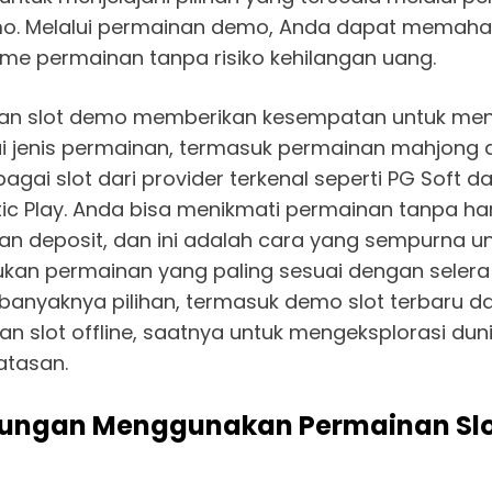
mo. Melalui permainan demo, Anda dapat memah
me permainan tanpa risiko kehilangan uang.
an slot demo memberikan kesempatan untuk men
i jenis permainan, termasuk permainan mahjong
agai slot dari provider terkenal seperti PG Soft d
ic Play. Anda bisa menikmati permainan tanpa ha
an deposit, dan ini adalah cara yang sempurna u
an permainan yang paling sesuai dengan selera
banyaknya pilihan, termasuk demo slot terbaru d
n slot offline, saatnya untuk mengeksplorasi duni
atasan.
ungan Menggunakan Permainan Sl