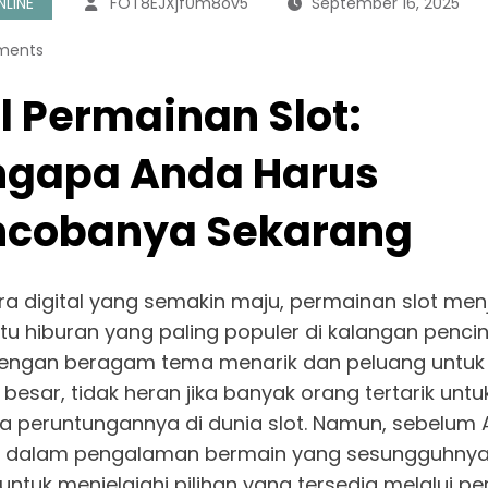
LINE
FOT8EJXjf0m8ov5
September 16, 2025
ments
al Permainan Slot:
gapa Anda Harus
cobanya Sekarang
a digital yang semakin maju, permainan slot men
tu hiburan yang paling populer di kalangan pencin
 Dengan beragam tema menarik dan peluang untuk
esar, tidak heran jika banyak orang tertarik untu
 peruntungannya di dunia slot. Namun, sebelum
ke dalam pengalaman bermain yang sesungguhnya
untuk menjelajahi pilihan yang tersedia melalui p