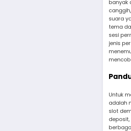
banyak d
canggih
suara y
tema da
sesi pe
jenis p
menemuk
mencoba
Pandu
Untuk m
adalah 
slot dem
deposit
berbagai