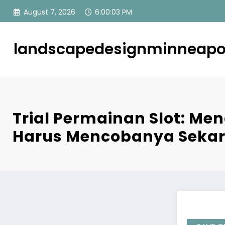
Skip
August 7, 2026
6:00:04 PM
to
content
landscapedesignminneapo
Trial Permainan Slot: M
Harus Mencobanya Seka