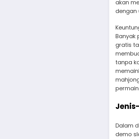
akan me
dengan u
Keuntung
Banyak 
gratis t
membuat
tanpa k
memaink
mahjong
permain
Jenis
Dalam d
demo slo