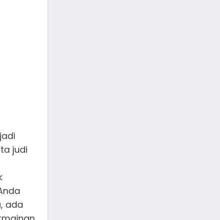
jadi
ta judi
k
 Anda
, ada
ermainan