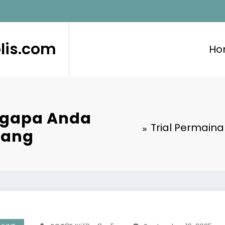
lis.com
Ho
engapa Anda
Trial Permain
rang