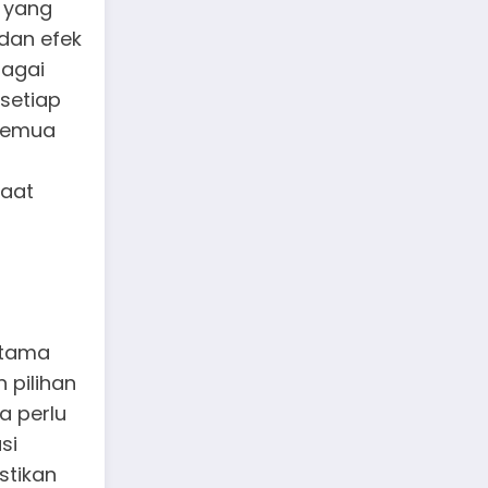
i yang
dan efek
bagai
setiap
 Semua
saat
rtama
 pilihan
a perlu
si
stikan