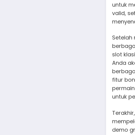
untuk me
valid, 
menyen
Setelah
berbagai
slot kl
Anda ak
berbaga
fitur bo
permain
untuk p
Terakhi
mempelaj
demo gr