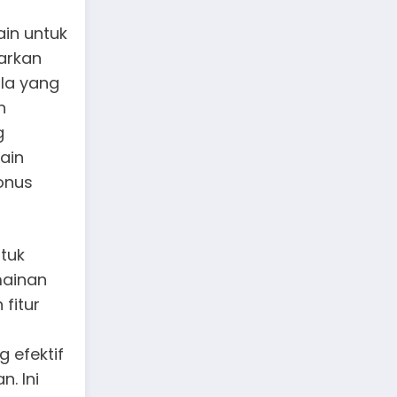
in untuk
arkan
la yang
n
g
ain
onus
tuk
mainan
fitur
 efektif
. Ini