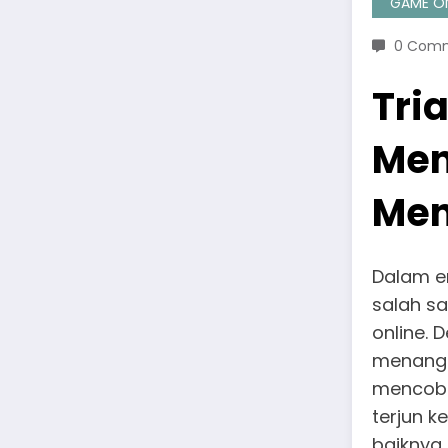
GAME ON
0 Com
Tri
Men
Men
Dalam er
salah sa
online.
menang b
mencoba
terjun 
baiknya 