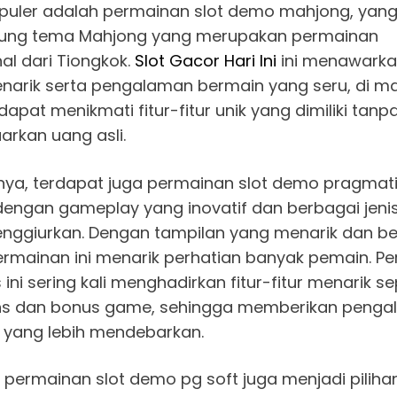
puler adalah permainan slot demo mahjong, yan
ng tema Mahjong yang merupakan permainan
nal dari Tiongkok.
Slot Gacor Hari Ini
ini menawarkan
narik serta pengalaman bermain yang seru, di m
apat menikmati fitur-fitur unik yang dimiliki tanpa
rkan uang asli.
tnya, terdapat juga permainan slot demo pragmat
dengan gameplay yang inovatif dan berbagai jeni
nggiurkan. Dengan tampilan yang menarik dan b
ermainan ini menarik perhatian banyak pemain. P
s ini sering kali menghadirkan fitur-fitur menarik se
ins dan bonus game, sehingga memberikan peng
 yang lebih mendebarkan.
, permainan slot demo pg soft juga menjadi piliha