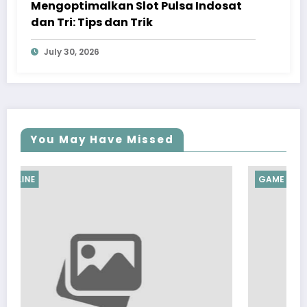
Mengoptimalkan Slot Pulsa Indosat
dan Tri: Tips dan Trik
July 30, 2026
You May Have Missed
GAME ONLINE