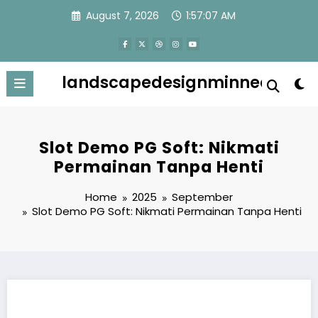
Skip
August 7, 2026
1:57:08 AM
to
content
landscapedesignminneapolis
Slot Demo PG Soft: Nikmati
Permainan Tanpa Henti
Home
2025
September
Slot Demo PG Soft: Nikmati Permainan Tanpa Henti