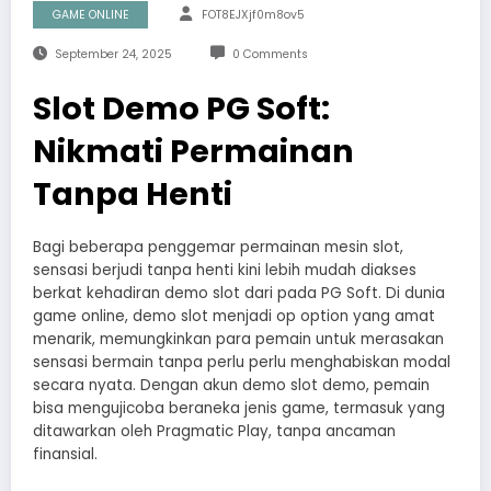
GAME ONLINE
FOT8EJXjf0m8ov5
September 24, 2025
0 Comments
Slot Demo PG Soft:
Nikmati Permainan
Tanpa Henti
Bagi beberapa penggemar permainan mesin slot,
sensasi berjudi tanpa henti kini lebih mudah diakses
berkat kehadiran demo slot dari pada PG Soft. Di dunia
game online, demo slot menjadi op option yang amat
menarik, memungkinkan para pemain untuk merasakan
sensasi bermain tanpa perlu perlu menghabiskan modal
secara nyata. Dengan akun demo slot demo, pemain
bisa mengujicoba beraneka jenis game, termasuk yang
ditawarkan oleh Pragmatic Play, tanpa ancaman
finansial.