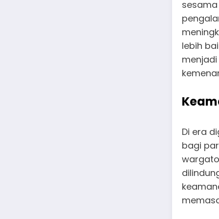
sesama 
pengala
meningk
lebih ba
menjadi
kemenang
Keama
Di era d
bagi par
wargato
dilindun
keamana
memasan