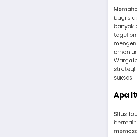
Memaham
bagi sia
banyak p
togel on
mengena
aman unt
Wargato
strategi
sukses.
Apa It
Situs t
bermain 
memasan