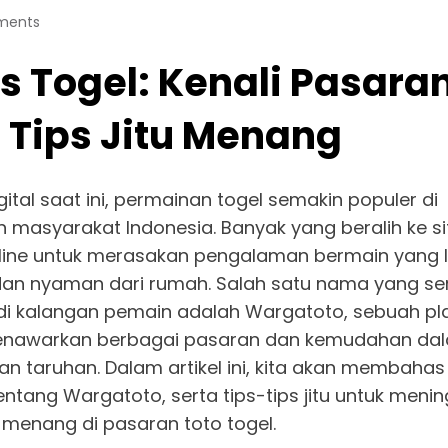
ments
us Togel: Kenali Pasara
 Tips Jitu Menang
igital saat ini, permainan togel semakin populer di
 masyarakat Indonesia. Banyak yang beralih ke si
nline untuk merasakan pengalaman bermain yang l
 dan nyaman dari rumah. Salah satu nama yang se
di kalangan pemain adalah Wargatoto, sebuah pl
nawarkan berbagai pasaran dan kemudahan da
n taruhan. Dalam artikel ini, kita akan membahas 
ntang Wargatoto, serta tips-tips jitu untuk meni
 menang di pasaran toto togel.