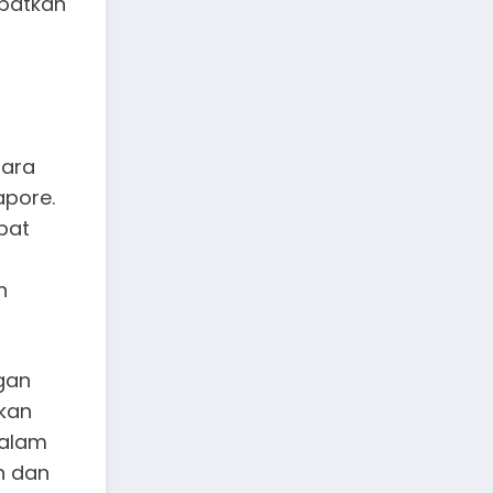
patkan
para
apore.
pat
h
ngan
ikan
dalam
n dan