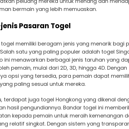
atkan peluang mereka untuk menang dan menda
man bermain yang lebih memuaskan.
-jenis Pasaran Togel
togel memiliki beragam jenis yang menarik bagi 
Salah satu yang paling populer adalah togel Sing
to ini menawarkan berbagai jenis taruhan yang da
oleh pemain, mulai dari 2D, 3D, hingga 4D. Dengan
ya opsi yang tersedia, para pemain dapat memili
 yang paling sesuai untuk mereka.
tu, terdapat juga togel Hongkong yang dikenal de
an hasil pengundiannya. Bandar togel ini member
tan kepada pemain untuk meraih kemenangan 
ng relatif singkat. Dengan sistem yang transpara