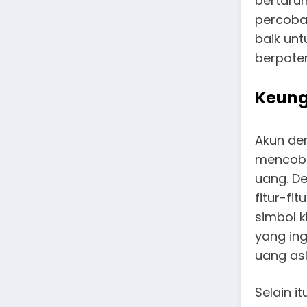
bertaru
percobaa
baik unt
berpote
Keung
Akun de
mencoba 
uang. D
fitur-fi
simbol 
yang in
uang asli
Selain 