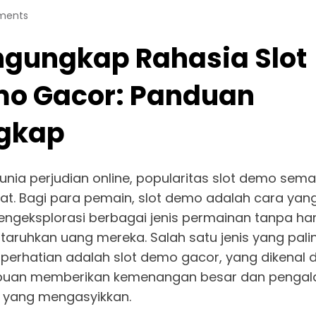
ments
gungkap Rahasia Slot
o Gacor: Panduan
gkap
nia perjudian online, popularitas slot demo sema
t. Bagi para pemain, slot demo adalah cara yang 
engeksplorasi berbagai jenis permainan tanpa ha
aruhkan uang mereka. Salah satu jenis yang pali
 perhatian adalah slot demo gacor, yang dikenal
uan memberikan kemenangan besar dan penga
 yang mengasyikkan.