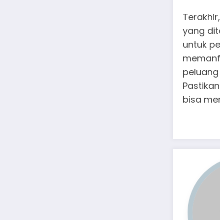
Terakhi
yang di
untuk p
memanfa
peluang
Pastika
bisa me